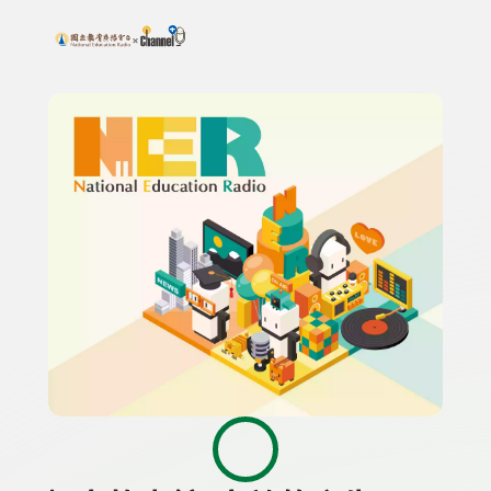
搜尋關鍵字：可輸入節目名稱、主持人或關鍵字
上方功能區塊