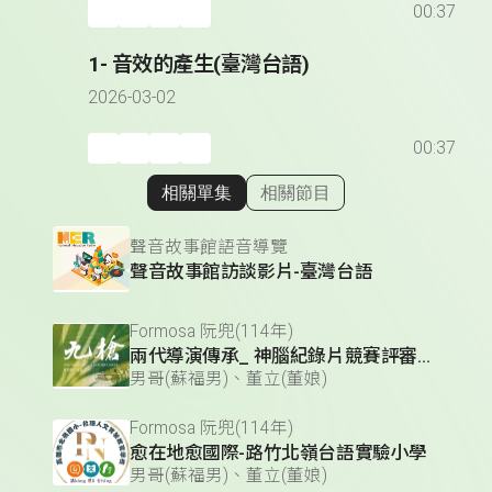
00:37
1- 音效的產生(臺灣台語)
2026-03-02
00:37
相關單集
相關節目
顯示相關單集
聲音故事館語音導覽
聲音故事館訪談影片-臺灣台語
Formosa 阮兜(114年)
兩代導演傳承_ 神腦紀錄片競賽評審及得獎作品
男哥(蘇福男)、董立(董娘)
Formosa 阮兜(114年)
愈在地愈國際-路竹北嶺台語實驗小學
男哥(蘇福男)、董立(董娘)