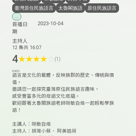
臺灣原住民族語言
太魯閣族語
原住民族語言
...
2023-10-04
首播日
期
主持人
12 集
共 16:07
4
★
★
★
★
☆
(1)
語言是文化的載體，反映族群的歷史、傳統與價
值。
邀請您一起探究臺灣原住民族語言趣味，
感受豐富多元的母語文化底蘊。
歡迎跟著太魯閣族語老師咪敏旮烙一起輕鬆學族
語！
主講人：咪敏旮烙
主持人：排灣小蔡、 阿美姞荷