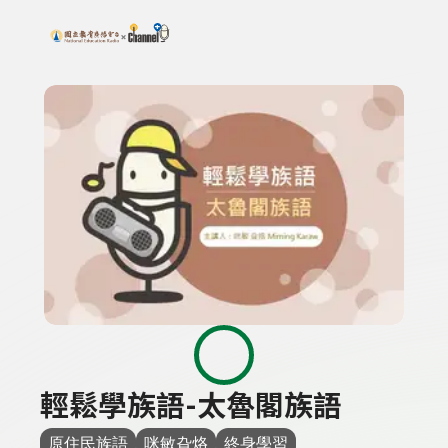
搜尋關鍵字：可輸入節目名稱、主持人或關鍵字
上方功能區塊
輕鬆學族語-太魯閣族語
原住民族語
咪敏旮烙
終身學習