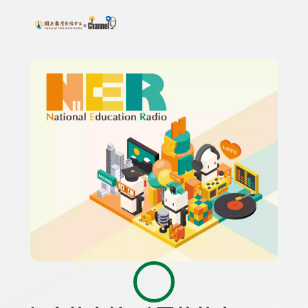
搜尋關鍵字：可輸入節目名稱、主持人或關鍵字
上方功能區塊