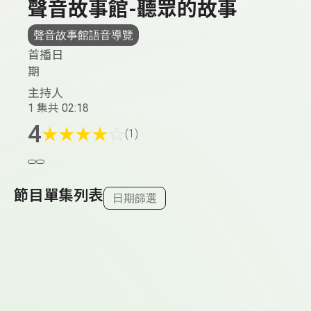
聲音故事館-聽眾的故事
聲音故事館語音導覽
首播日
期
主持人
1 集
共 02:18
4
★
★
★
★
☆
(1)
節目單集列表
日期篩選