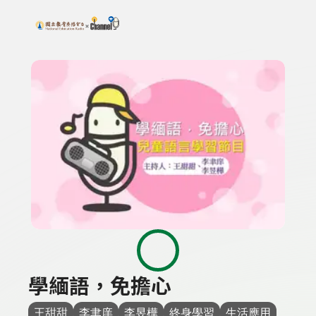
搜尋關鍵字：可輸入節目名稱、主持人或關鍵字
上方功能區塊
學緬語，免擔心
王甜甜
李聿庠
李昱樺
終身學習
生活應用