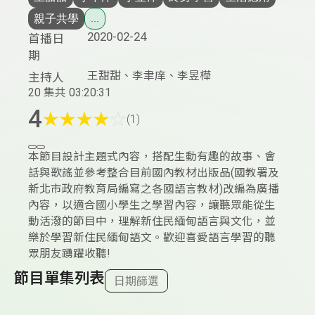
親子共學
...
2020-02-24
首播日
期
王甜甜、李聿庠、李昱樺
主持人
20 集
共 03:20:31
4
★
★
★
★
☆
(1)
本節目設計主題式內容，搭配生動有趣的故事、會
話與歌謠並參考整合目前國內教材出版品(國教署及
新北市政府教育局編寫之各國語言教材)改編為廣播
內容，以適合國小學生之學習內容，讓聽眾能從生
動活潑的節目中，理解新住民緬甸語言與文化，並
樂於學習新住民緬甸語文。歡迎喜愛語言學習的聽
眾朋友踴躍收聽!
節目單集列表
日期篩選