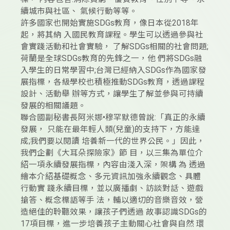
續城市與社區、 氣候行動等等。
許多國家也開始實施SDGs教育，像日本從2018年
起，將其納 入國民教育課程。學生可以透過參與社
會實踐活動和社會實驗， 了解SDGs相關的社會問題;
荷蘭是全球SDGs教育的先鋒之一，他 們將SDGs融
入學生的日常學習中;台灣已經納入SDGs作為國家發
展指標，各級學校也積極推動SDGs教育，透過課程
設計、活動舉 辦等方式，讓學生了解並參與可持續
發展的相關議題。
聯合國副秘書長阿米娜•穆罕默德曾說:「真正的永續
發展， 只能在最年輕人類(兒童)的支持下，方能達
成;我們要以閱讀 培養新一代的世界公民。」因此，
我們企劃《大耳朵探險家》節 目，以三集為單位介
紹一項永續發展指標，內容由淺入深，架構 為 透過
繪本介紹基礎概念、多元資訊加強永續觀念、具體
行動實 踐永續目標，並以廣播劇、訪談對話、遊戲
搶答、概念標語等手 法，輔以適切的音樂音效，營
造絕佳的聆聽效果，讓孩子們透過 故事認識SDGs的
17項目標，進一步培養孩子主動關心社會與自然 環