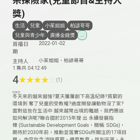
朵探險家(兒童節目&主持人
獎)
生活
兒童
小茱姐姐
柏諺哥哥
兒童與青少年
廣播金鐘獎
...
2022-01-02
首播日
期
小茱姐姐、柏諺哥哥
主持人
1 集
共 04:12:49
4
★
★
★
★
☆
(1)
冬天來的越來越慢?夏天屢屢創下高溫紀錄?貧窮的
環境剝 奪了兒童的受教權?過度開發讓動物沒了家?
面對這些在生活中 越來越常出現的難題，我們應該
如何解決呢?聯合國於2015年提 出 永續發展指
標 (Sustainable Development Goals，簡稱: SDGs)，
期待於2030年前，推動並落實SDGs所關注的17項目
標， 內容包含:消除貧窮、優質教育、性別平等、永