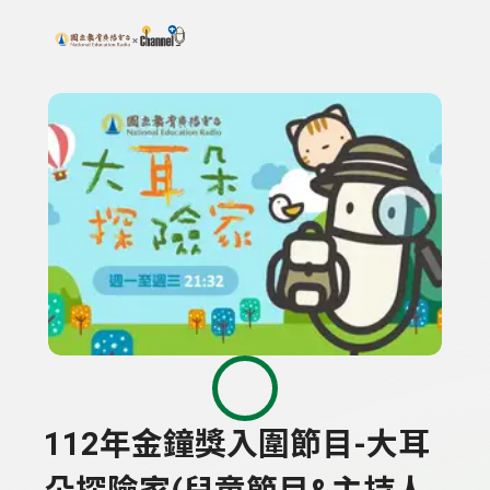
搜尋關鍵字：可輸入節目名稱、主持人或關鍵字
上方功能區塊
112年金鐘獎入圍節目-大耳