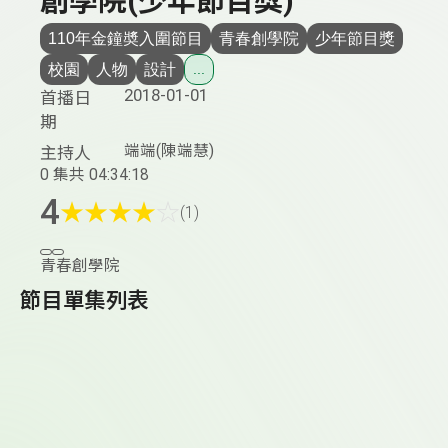
創學院(少年節目獎)
110年金鐘奬入圍節目
青春創學院
少年節目獎
校園
人物
設計
...
2018-01-01
首播日
期
端端(陳端慧)
主持人
0 集
共 04:34:18
4
★
★
★
★
☆
(1)
青春創學院
節目單集列表