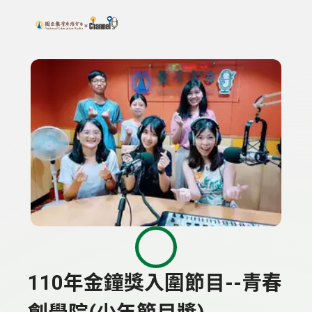
搜尋關鍵字：可輸入節目名稱、主持人或關鍵字
上方功能區塊
110年金鐘獎入圍節目--青春