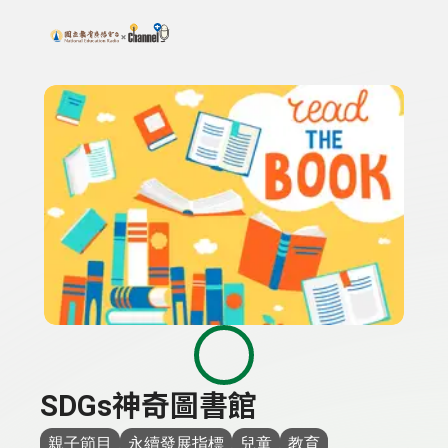
搜尋關鍵字：可輸入節目名稱、主持人或關鍵字
上方功能區塊
SDGs神奇圖書館
親子節目
永續發展指標
兒童
教育