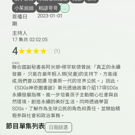
小茱姐姐
柏諺哥哥
...
2023-01-01
首播日
期
主持人
17 集
共 02:02:05
4
★
★
★
★
☆
(1)
聯合國副秘書長阿米娜•穆罕默德曾說:「真正的永續
發展， 只能在最年輕人類(兒童)的支持下，方能達
成;我們要以閱讀 培養新一代的世界公民。」因此，
《SDGs神奇圖書館》單元透過故事介紹17項SDGs
永續發展指標，進一步培養孩子主動關心社會與自
然環境，創造永續的美好生活，同時透過學習
SDGs，了解作為全球公民的角色和責任，並開始積
極參與社會和政治事務。
節目單集列表
日期篩選