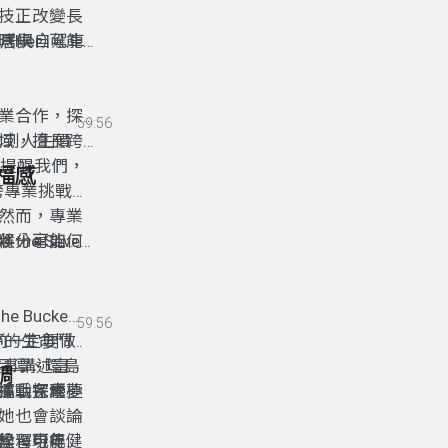
技正改變長
家居與自駕車
Her）的
時候，可能
落差仍是一
漫與憂鬱氛
區學習計
伴到深刻交
友善高齡環
挑戰愛的本
業合作，探
59:56
找到人生價
域，擅長跨
影提醒我們，
幸福感
跨專業挑戰。
然而，專業
將分享如何
e Seven
候，可能會
關鍵解方！
女性組成的她
圍繞農村生
理，幽默
Bucket
59:56
的成功不僅讓
百年之前一定要做
夢的生命鬥
故事講述富
月潭、環島
調
攜手完成夢
挑戰各種極
運動探索幸
她也會談論
學習玩得健
詮釋中年態
候，可能會