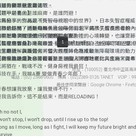
我還有夢！還敢衝！
康、快樂，活出精彩的下半場人生！
度，提醒我們年齡不是束縛，而是新旅程的開始。她的音樂融
遇到的關鍵狀況與挑戰。
節目三個單元主題如下:
問題不是老，是誰麻痺，是誰閃避！
活，展現深厚情感，鼓勵我們擁抱變化，勇敢追夢。
【花甲前奏曲】
別再躺平，別再說不行~~~
本集分享的作品是《失智母親眼中的世界》，日本失智症權威
這不是結局，只是中場休息~~~
醫師的作品。透過母親長達20年的日記，揭示失智症患者的
節目也訪問了雨軒媽媽，一位陪伴兩名罕病孩子成長的母親，
雙腿不動 時間會動 等你醒來 淪落泥中
書中記錄了她從遺忘、困惑到自覺失控的心境轉變，也讓齋藤
如何思考與孩子們一起變老的未來。
1
2
3
失智症患者並非毫無意識，而是無法表達自己的無助與恐懼，
【花甲交響曲】
本集邀請到身心障礙聯盟-劉金鐘前理事長，他分享了自己因
別等老去，哭訴過去，當你怨嘆，命運成碳！
的，是理解與陪伴。
人生轉折，以及如何將個人經歷轉化為推動無障礙環境的動力
只有我能決定未來，看看是王 還是那頭羊！
強調，無論是身心障礙者還是一般人，面對老化與疾病，提早
【花甲進行曲】
〈有無〉是《大佛普拉斯》主題曲，詩意地探討人生無常與希
老將猶在，戰魂不改，健身房裡我最狂！
要。也建議應減輕精神壓力、善用經濟補助、提升自立能力，
命運的無定到萬物的消逝，映照生命的短暫與虛幻，最終以「
地址：(100052) 臺北市中正區南
科技在手，我嘛A賽 變做青春少年郎！
療、財務與居住的長遠規劃。
「火」隱喻人生。正因無常，親情與愛成為生命的支撐，讓希
電話：(02) 2388-0600 傳真：(02)2389-3126 TANET VOIP：991
最佳使用瀏覽器：Google Chrome、Firefox、
青春想讓我放棄，讓我覺得不行，
但我告訴你，這不是結束，而是RELOADING！
h no not I,
 won't stop, I won't drop, until I rise up to the top!
ong as I move, long as I fight, I will keep my future bright and 
urvive