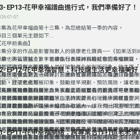
13- EP13-花甲幸福譜曲進行式，我們準備好了！
026-01-07
本集為花甲幸福曲第十三集，為您總結第一季的內容。
節目三個單元主題如下:
【花甲前奏曲】
本集分享的作品是影響無數人的健康老化寶典——《如果活到8
所欲，不留遺憾！》。本書由日本精神科權威和田秀樹撰寫，
本集也與弘道基金會李若綺執行長探討高齡社會的幸福願景，
如何活得自在、不受限，並打破對老化的刻板印象。他主張「
灣如何迎接超高齡時代！
12- EP12-花甲幸福智慧：科技讓生活更幸福美好
健康，活得久更要活得好」，提供實用建議，如尊重自身醫療
【花甲交響曲】
本集由兩位主持人一同探討超高齡社會的來臨，強調「知錯、
026-01-07
運動、放下焦慮等。
知」，打破老化刻板印象，鼓勵提早規劃、預防風險，讓老後
擇。隨著醫療與科技進步，長者能活得更長、更健康。學習新
【花甲進行曲】
今天的《花甲進行曲》為大家獻上節目同名自創曲「花甲幸福
本集為花甲幸福曲第十二集，為您介紹當我們進入花甲之年的
技、參與社會，是邁向智慧生活的關鍵。心理健康同樣重要，
一首燃燒靈魂的饒舌歌曲，由主持人姜義村、徐一騰親自作詞
會遇到的關鍵狀況與挑戰。
節目三個單元主題如下:
求助與積極適應新環境，維持身心活力。讓我們一同重新定義
西洋歌曲Gloria Gaynor的「I will survive」，唱出花甲
＊節目自創歌曲「花甲幸福曲」歌詞＊
【花甲前奏曲】
自在、有尊嚴，真正實現「花甲幸福曲」的精神！
神。歌詞探討時間奪走青春、資產換不回溫暖，但真正的問題
本集分享的作品是約翰·斯卡爾齊的軍事科幻經典《老人的戰
而是選擇放棄或繼續衝刺！這不只是音樂，而是一場人生RELOA
我說時間像賊，吞了我輩，只成殘杯，
講述75歲的約翰·佩里加入殖民防衛軍，意識被移植到年輕強
節目中就邀請到元智大學－徐業良教授，帶領大家一起了解目
召，邀請每個人重新啟動，活出精采後半場！準備好一起Hig
你也曾經稱王，如今癱床，歲月磨光
投入殘酷的星際戰爭。他在戰鬥中成長，並遇見基於亡妻DNA
如何幫助高齡者及主要照顧者，在未來的發展中又會面臨甚麼
et’s go！
資產再多，換不回當時 堅實臂膀
官，引發對愛與身份的反思。故事探討科技如何改變生命與倫
一起了解科技可以為高齡者提供什麼樣的便利與可能性！
【花甲交響曲】
本集邀請國立臺灣師範大學文學院院長-須文蔚教授，探討高