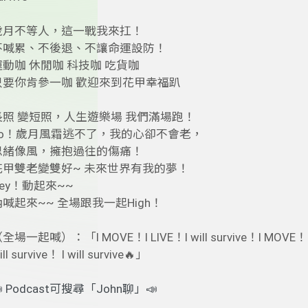
歲月不等人，這一戰我來扛！
不喊累、不後退、不讓命運設防！
運動咖 休閒咖 科技咖 吃貨咖
只要你肯參一咖 歡迎來到花甲幸福趴
長照 變短照，人生遊樂場 我們滿場跑！
Yo！歲月風霜逃不了，我的心卻不會老，
思緒像風，擁抱過往的傷痛！
花甲雙老變雙好~ 未來世界有我的夢！
Hey！動起來~~
吶喊起來~~ 全場跟我一起High！
全場一起喊）：「I MOVE！I LIVE！I will survive！I MOVE！I
ill survive！ I will survive🔥」
 Podcast可搜尋「John聊」📣