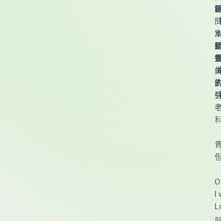
頁尾資訊
O
I
L
s