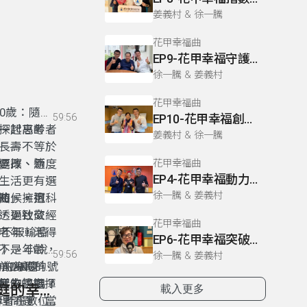
姜義村 & 徐一騰
花甲幸福曲
EP9-花甲幸福守護：從疾病無常到家庭希望之調
徐一騰 & 姜義村
花甲幸福曲
0歲：隨心
59:56
EP10-花甲幸福創意：玩出生活中的健康與幸福感
探討高齡者
一起思考台
姜義村 & 徐一騰
長壽不等於
選擇、適度
要改、新
花甲幸福曲
EP4-花甲幸福動力：動出健康，老老家庭幸福到老
生活更有選
徐一騰 & 姜義村
知、擁抱科
曲」。這是
時候，可能
透過社交、
，更致敬經
花甲幸福曲
老年，活得
世代的不服輸精
EP6-花甲幸福突破：從禁錮身體到擁抱自由幸福之路
不是年齡，
爭》。小說
59:56
徐一騰 & 姜義村
DING的號
壯的身體，
前高齡科技
h起來了嗎？
誕生的指揮
樣的挑戰？
11- EP11-花甲幸福網絡：跨專業合作打造老老家庭的幸福支持
載入更多
理問題，當
齡者在數位