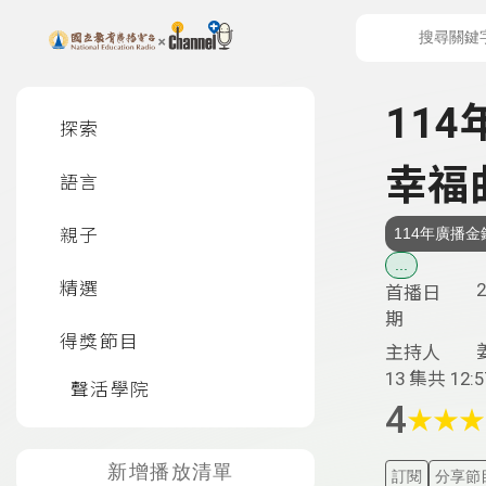
上方功能區塊
左側邊選單
11
探索
幸福
語言
親子
114年廣播
...
精選
2
首播日
期
得獎節目
主持人
13 集
共 12:5
聲活學院
4
★
★
★
新增播放清單
訂閱
分享節