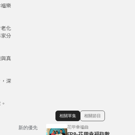
幸福樂
會老化
專家分
識與真
旨，深
章。
相關單集
相關節目
顯示相關單集
花甲幸福曲
新的優先
EP8-花甲幸福指數：測量你生活中的幸福與休閒素養