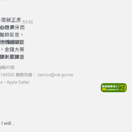
合詩歌與生
-齋藤正彥
59:56
內心世界。而
由她來分享
醫師反思，
他們最需要
意外癱瘓的
。金鐘大哥
規劃至關重
望。歌詞從
並做好醫
菸」與
海路45號
望延續。
60500 服務信箱： service@ner.gov.tw
Apple Safari
I will