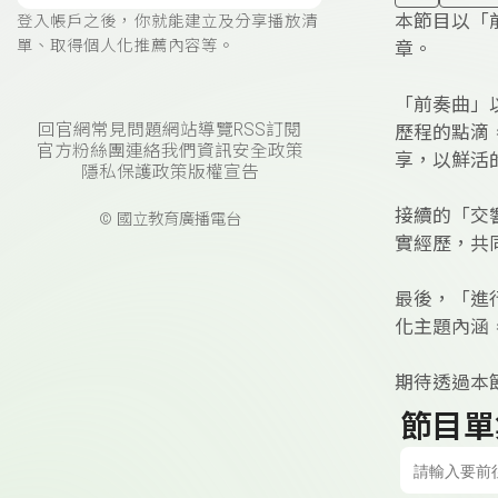
本節目以「
登入帳戶之後，你就能建立及分享播放清
單、取得個人化推薦內容等。
章。
「前奏曲」
回官網
常見問題
網站導覽
RSS訂閱
歷程的點滴
官方粉絲團
連絡我們
資訊安全政策
享，以鮮活
隱私保護政策
版權宣告
接續的「交
© 國立教育廣播電台
實經歷，共
最後，「進
化主題內涵
期待透過本
節目單