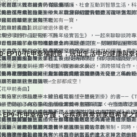
026-01-07
豪宅在手，找不回舊時 爐火飯香。
衰老可逆，死亡是否仍有意義？
時代面臨挑戰與機會，從健康照護、社會互動到智慧生活，科
者的生活方式。遠距醫療、AI 健康顧問提升健康管理，智慧
【花甲進行曲】
今天的《花甲進行曲》帶大家欣賞科幻愛情電影《雲端情人》（
本集為花甲幸福曲第十一集，為您介紹當我們進入花甲之年的
你我都說尊老，家有一老如有一寶，
增強便利性，數位學習與娛樂讓退休生活更豐富。然而，數位
原聲帶音樂。由Arcade Fire創作的配樂，完美烘托電影的浪
會遇到的關鍵狀況與挑戰。
節目三個單元主題如下:
說的真好能跑能跳卻被退休養老。
大挑戰，須文蔚教授指出，政府與企業應推動適老化技術、社
圍。故事講述孤獨的作家狄奧多，愛上人工智慧莎曼珊，從陪
【花甲前奏曲】
我 健步 如飛，我 千杯 不醉，
畫，並透過各平台等串聯服務，幫助長者融入數位社會，共創
流，卻因AI的進化而分離。電影探討科技如何影響人際關係，
本集分享的作品是電影《高年級實習生》，一起來聊聊談跨專
你看看是誰都在那個博愛座上~~睡 。
境，實現活躍老化與在地安老。
質。最終，狄奧多從這段感情中成長，學會放下過去。
討青銀共融。劇中70歲的退休商人班·惠塔克，透過實習重新
節目也訪問了永信社福基金會的葉建鑫主任，長期耕耘長照領
值，並與年輕CEO茱兒·奧斯汀互相學習，打破世代隔閡。電
專業合作，節目中一起來聽聽他的分享吧！
10- EP10-花甲幸福創意：玩出生活中的健康與
要活！要動！要衝！要痛！
代溝來自誤解與標籤，若能彼此接納與學習，即可共融共好。
【花甲交響曲】
本集邀請國立臺灣大學社工系-楊培珊教授，探討高齡議題的
026-01-07
時間帶走速度~~~ 帶不走靈魂的Hardcore！
從健康、醫療到經濟、科技，長者需求廣泛，須跨領域合作。
錢包再厚 雙腿不動~~ 人生終點病房 渡寒冬！
壁壘、政策整合不足、產業發展受限等問題仍待突破。楊教授
【花甲進行曲】
今天分享的歌曲是韓國銀髮饒舌團體，順伊與七公主（Suni and th
本集為花甲幸福曲第十集，為您介紹當我們進入花甲之年的時
健康不顧，花甲回首~~ 全部都成空！
跨越限制，並提供實用策略，帶領我們深入了解跨領域合作的
Princesses）的歌曲〈你知道拿鐵嗎？〉。由七位80歲以上
遇到的關鍵狀況與挑戰。
節目三個單元主題如下:
們，透過音樂打破高齡刻板印象，展現活力與創意。歌曲內容
【花甲前奏曲】
等到無望、頭殼康康、歸日看電視想空想旁！
活與世代差異，而〈你知道拿鐵嗎？〉便是探討代溝與職場倫
本集分享的作品是一本被拍成電影《一路玩到掛》的書——《The 
日子茫茫，心內空空，生活照常無希無望！
Diss年輕人過度依賴科技，並強調互相理解的重要性。她們
ist: Things to Do Before I Kick It》（還願清單：在我
節目也訪問了身心障礙楷模金鷹獎得主-廖彩雲，一位勇敢逐
人重新思考高齡者的可能性，也為社會帶來更多包容與啟發。
的事），靈感來自編劇賈斯汀·札克漢的「人生願望清單」。
士。雖然因小兒麻痺行動不便，她依然挑戰SUP立槳、泳渡日
9- EP9-花甲幸福守護：從疾病無常到家庭希望之
年過半百，不是終點，只是中場吃個甜點！
豪艾德華與藍領工人卡特，在罹癌後決定不再等待死亡，而是
等，甚至計畫登上玉山！一起來聽聽她是如何突破身體限制，
【花甲交響曲】
本集邀請到宋慧慈老師，在退休後依然活力滿滿，透過旅遊與
026-01-07
活得明白，走得乾脆，對抗不是風中摧毀！
想清單，最終不僅看見世界，也找回生命的意義。
限活動，展現出堅韌與勇氣。
福人生。她將分享如何培養休閒習慣、突破年齡限制。同時，
如何調適情緒、擁抱無常，成為自己生活的主人。讓我們一起
【花甲進行曲】
今天分享的歌曲是羅思容的〈我不過四五十歲定定〉，以幽默
本集為花甲幸福曲第九集，為您介紹當我們進入花甲之年的時