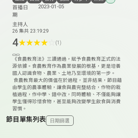
2023-01-05
首播日
期
主持人
26 集
共 23:19:29
4
★
★
★
★
☆
(1)
《食農教育法》三讀通過，賦予食農教育正式的法
源依據。食農教育作為農業發展的根基，更是培養
國人認識食物、農業、土地乃至環境的第一步。
食農教育最大的價值在於過程，並非結果，節目藉
由學生的農事體驗，讓食與農完整結合，作物的栽
植過程，作中學、錯中改，同時體驗、不僅能夠讓
學生懂得珍惜食物，甚至能夠改變學生飲食與消費
習慣。
節目單集列表
日期篩選