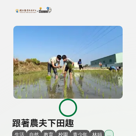
搜尋關鍵字：可輸入節目名稱、主持人或關鍵字
上方功能區塊
跟著農夫下田趣
生活
自然
教育
校園
青少年
林娟
...