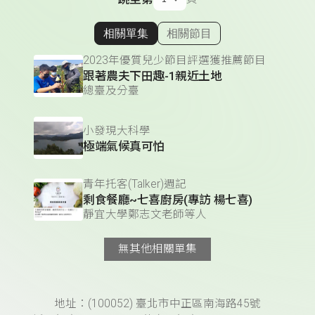
相關單集
相關節目
顯示相關單集
2023年優質兒少節目評選獲推薦節目
跟著農夫下田趣-1親近土地
總臺及分臺
小發現大科學
極端氣候真可怕
青年托客(Talker)週記
剩食餐廳~七喜廚房(專訪 楊七喜)
靜宜大學鄭志文老師等人
無其他相關單集
頁尾資訊
地址：(100052) 臺北市中正區南海路45號