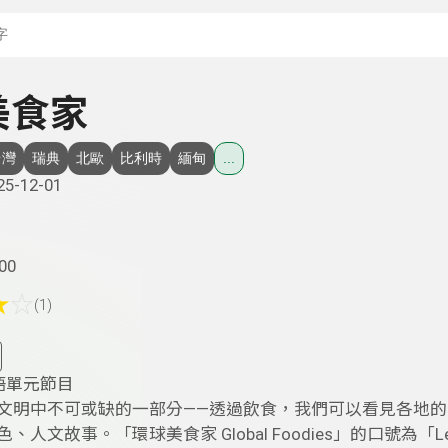
搜尋關鍵字：可輸入節
美食家
台灣
瑞典
北歐
比利時
緬甸
...
25-12-01
00
★
☆
(1)
語單元節目
文明中不可或缺的一部分——透過飲食，我們可以看見各地的
人文故事。「環球美食家 Global Foodies」的口號為「Le