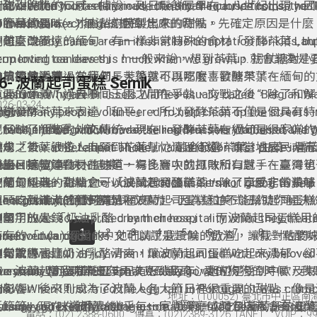
irst created?
nswer: The monastery made the small liquorice coins, the 
有甜甜脆脆的口感。據說，列日鬆餅最早在十八世紀出現，因
句：When you feel anxious, identify the cause first, so yo
akes,” with liquorice juice. 修道院用甘草的汁液做成了
有奢華的風味，才由私廚特製出來的甜點。
o make some changes. 感到焦慮的時候，先確定原因是
. irresistible (a.) 無法抗拒的
●節目摘要：
要怎麼改變。
句：Candy canes are an irresistible temptation for kids, but
在離臺灣不遠的緬甸，有一樣非常特殊的食材「發酵茶葉 Lahpet
top loving candies this much when we grow up. 拐
ermented tea leaves」！一般來說，想到茶葉，就會認為
法抗拒的誘惑，當我們長大後就不再那麼喜歡糖果了。
●口說練習題：
做成飲品，不過在緬甸，茶葉還可以吃喔！發酵茶葉在緬甸的
●單字放大鏡：
36- 波蘭起司蛋糕 Sernik
uestion: Why are Brussels Waffles usually called “Belgian Wa
重要的意義：過去不同王國之間在爭執、交戰之後，除了和解
. volunteer (v.) 自願
026-03-24
nglish?
nswer:
贈送發酵茶葉來表達「和平」，所以發酵茶葉不僅是個具有特
句：Many people volunteered to help clean up the streets i
n 1964, the Belgian who was selling Brussels Waffles at the W
也反映了緬甸的外交傳統。現在，發酵茶葉在緬甸是很家常的
fter the flood, which made the residents very touched and 
. rival (n.) 對手、敵人
alled it “Belgian Waffles” because Americans failed to ident
做成「茶葉沙拉 Lahpet Thoke」，融合發酵茶葉、生菜、
洪水之後，很多人自願到花蓮幫忙清理街道，讓當地居民非常
句：The athlete beat all the rivals and won first place in his 
s the capital of Belgium. 在 1964 年紐約世界博覽會上
花生、辣椒等食材的味道，有多層次的風味和口感。在臺灣也
感恩。
game. 這位運動員在他第一場比賽中就打敗所有對手、贏得
. settle (v.) 解決、結束
●節目摘要：
法直接確認比利時的首都是布魯塞爾，賣布魯塞爾鬆餅的商人
少緬甸料理，有機會可以試試看發酵茶葉，除了享受它的美味
句：Never resort to violence because it’s not going to help 
波蘭最經典的甜點之一「波蘭起司蛋糕 Sernik」口感非常濃
比利時鬆餅。
裡頭吃到滿滿的緬甸風情喔！
the argument. 絕對不要採取暴力，因為這並不能幫助你解
. hospitality (n.) 好客
且一口就讓人感覺到滿足。波蘭起司蛋糕和美式紐約起司蛋糕
句：I was so surprised by their hospitality when they treat
美國用的是 「奶油乳酪 cream cheese」，而波蘭起司蛋糕
●單字放大鏡：
1
2
3
4
5
6
7
8
hree rounds of drinks. 他們請了我三輪的飲料，讓我對
特有的「twaróg」，中文可以說是類似「奶渣」，有一點酸
. beloved (a.) 深愛的
非常驚喜。
●口說練習題：
較鬆散，也比奶油乳酪清爽，讓波蘭起司蛋糕吃起來濃郁、卻
句：I was full of joy when I finally reunited with my beloved
uestion: What does Lephat usually go with?
口。波蘭起司蛋糕的歷史已有好幾百年，起初是受到中歐及東
five years. 當我時隔五年再次見到我最心愛的狗狗的時候，
. crumbly (a.) 易碎的
nswer:
的影響，後來則成為了波蘭人各大節日裡很重要的甜點，像是
心。
句：When I first tried the egg tart in Portugal, it was crumb
地址：(100052) 臺北市中正區南
t usually goes with cabbage, tomatoes, fried beans, peanuts, a
活節等。現在在波蘭，幾乎每一家咖啡廳或麵包店都會有波蘭
utside and creamy on the inside. 我第一次吃到葡萄牙
. tangy (a.) 味道香濃的
電話：(02) 2388-0600 傳真：(02)2389-3126 TANET VOIP：991