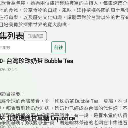
希望以飲食為包裝，透過兩位旅行經驗豐富的主持人，每集深度
地的食物，分享食物的口感、風味，延伸挖掘各國的風土民
住行育樂，以及歷史文化知識，讓聽眾對於台灣以外的世界
且培養勇於探索世界的寬大胸襟。
集列表
日期篩選
前往
0- 台灣珍珠奶茶 Bubble Tea
026-03-24
●節目摘要：
風靡全球的台灣美食，非「珍珠奶茶 Bubble Tea」莫屬，在
遊，都會看到珍奶飲料店，珍奶也已經成為台灣的代名詞！不
灣，珍珠奶茶的歷史卻極具爭議性。有一說，是春水堂的店員
●單字放大鏡：
39- 北歐瑞典甘草糖 Liquorice
奶茶而發明了珍奶。另一說，則是翰林茶館的老闆在市集裡看
. contender (n.) 競爭者
026-03-24