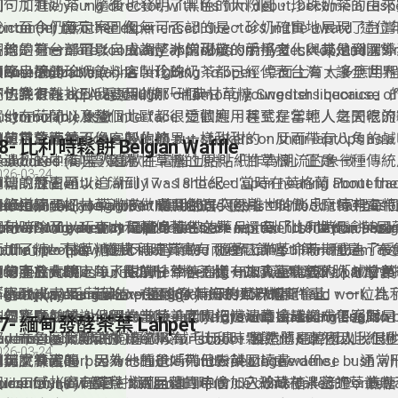
圓、加進奶茶，隨後也發明了黑色的大粉圓。珍珠奶茶的由來
句：The young director, with his film debut, became a res
說，至今仍無定案，但無可否認的是，珍奶確實地展現了台灣
ontender to other experienced directors in the award
. icon (n.) 圖示、圖像
不論是在台灣可以自由調整冰塊甜度的手搖文化，或是到國外
著他的第一部電影，成為了非常可敬的競爭者，與其他資深導
句：There are too many app icons on my desktop, and it’s r
相聚小憩的珍奶飲料店，珍珠奶茶都已經代表台灣，讓全世界
項。
or me to find the one I’m going to open. 桌面上有太
. customizable (a.) 客製化的
●節目摘要：
杯快樂！
了，我很難找到我要用的那一個。
句：This app has caught on among youngsters because of 
也許有在 IKEA 看過叫做「瑞典甘草糖 Swedish liquoric
ustomizable user interface. 這個應用程式在年輕人之
. symbol (n.) 象徵
實他在荷蘭以及整個北歐都很受歡迎，甚至是當地人每天吃的
的使用介面是可以客製化的。
句：Some people love to put stickers on their laptops as a
過，甘草糖並不像一般的糖果一樣甜甜的，反而帶有八角的鹹
●單字放大鏡：
8- 比利時鬆餅 Belgian Waffle
trendiness. 有些人喜歡在電腦上貼貼紙作為潮流的象徵。
股濃烈的中藥味，因為甘草糖的原料「甘草根」正是一種傳統
. shocked (a.) 震驚的
026-03-24
●口說練習題：
糖的歷史可以追溯到 17、18 世紀，當時在英格蘭 Pontefra
句：The entire family was shocked upon hearing about th
uestion: Do you agree that bubble tea is the food that best
間修道院，把甘草汁液做成黑色的小圓片，叫做「龐特弗雷特
eath of their neighbour. 聽到鄰居突然離世的消息，家
. medicinal (a.) 藥物的，藥用的
●節目摘要：
aiwan? Why or why not?
nswer: I agree that bubble tea best represents Taiwan arou
ontefract cake」，是隨身攜帶的藥品。到了 19 世紀，
驚。
句：Some medicinal products are limited to one purchase 
比利時除了以巧克力和薯條著名之外，還有「比利時鬆餅 Belgi
lobe because it has become so famous and made its way i
面加了糖，甘草糖便不再是藥物，隨著工業革命時期成為了受
o that people who actually need them can still find them av
. turn into (phr.) 變成
waffle」！不過，在比利時其實有兩種鬆餅喔！第一種是「
very corner of the world. 我同意珍珠奶茶最能代表台灣
果。而在北歐，除了甜的甘草糖，還有加入氯化銨的「鹹甘草
藥物產品有規定每人限購一件，這樣一來真正需要的人才會買
句：The boss turned the meeting this week into a party to 
Brussels waffle」，長方形、格子狀，口感蓬鬆又酥脆，常
●單字放大鏡：
名遠播到世界每一個角落。
「塞歐米克 salmiak」，是北歐特有的風味喔！
he employees and express gratitude for their hard wor
. grow up doing something (v.) 小時候常做某件事
鮮奶油或水果一起吃。在 1964 年紐約世界博覽會上，一位比
. fluffy (a.) 毛茸茸的、蓬鬆的
一個驚喜並感謝他們的辛勞，老闆把這週的會議變成了派對。
句：Even though he’s Korean, he grew up speaking English 
布魯塞爾鬆餅，但因為當時美國人沒辦法直接確認布魯塞爾是
句：My dog loves to bite fluffy toys and make a mess, so 
37- 緬甸發酵茶葉 Lahpet
arents took him to the UK for school. 雖然他是韓國
都，布魯塞爾鬆餅就被統稱為「比利時鬆餅」，雖然因此紅遍
buy him dolls. 我的狗喜歡咬絨毛玩具、製造髒亂，所以我
. dense (a.) 濃厚的
026-03-24
講英文長大的，因為他的爸媽帶他去英國讀書。
●口說練習題：
有那麼準確喔！另外一種是「列日鬆餅 Liège waffle」，通
他玩。
句：The corpse was hidden underneath the dense bush wh
uestion: How were the small liquorice coins called “Pontefr
圓，口感扎實有彈性，而且麵團中會加入珍珠糖，烤過、焦糖
olice found it. 警察找到屍體的時候，它被藏在濃密的草叢
. identify (v.) 確定、識別