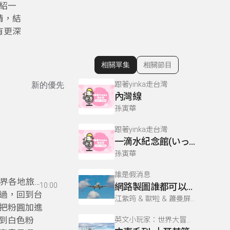
介紹一
情，結
有更深
相關單集
相關節目
顯示相關單集
跟著yinka走台灣
新的優先
內灣線
孫寅華
跟著yinka走台灣
一滴水紀念館(いってきすいきねんかん)
孫寅華
誰是假消息
世界各地旅
10:00
網路製圖誰都可以，找尋官方發布消息才準確！
過，回到台
江紫筠 & 歐啦 & 蕭曼屏 & 徐嘉妮 & 傅湘茹
把粉圓加進
到白色粉
英文小玩家：世界大冒險！