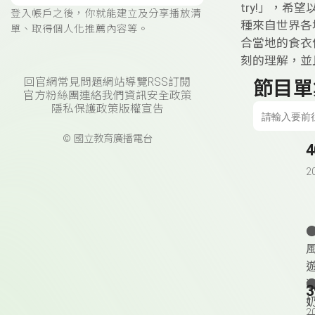
try!」，
登入帳戶之後，你就能建立及分享播放清
種來自世界各
單、取得個人化推薦內容等。
合當地的食衣
刻的理解，並
回官網
常見問題
網站導覽
RSS訂閱
節目單
官方粉絲團
連絡我們
資訊安全政策
隱私保護政策
版權宣告
© 國立教育廣播電台
4
2
1
2