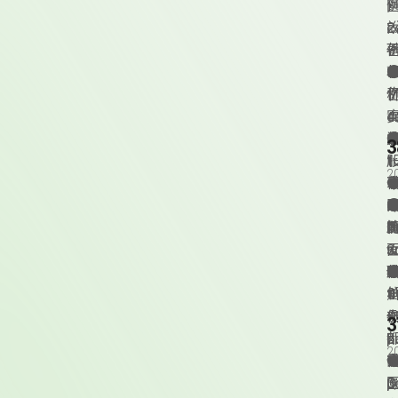
例
c
2
例
f
3
例
你
c
4
例
3
1
2
草
例
Q
d
2
T
A
P
例
g
s
3
e
例
t
4
1
例
例
p
2
2
例
Q
p
3