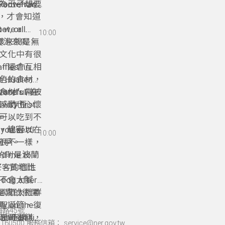
“Pontefract
為王子想要
u know how
龐特弗雷特餅。
什麼，才會知道
 we all
, or
10:00
杖糖對小孩來說是無
是要泡來喝、
文化中有很
ffles” in
，還會互相
色的食材，
n Hualien
orld’s Fair
食材，常被
grateful. 在
ify Brussels
番茄、炸豆、
感動也心懷
very first
，因為美國人沒辦
可以吃到不
第一。
就把它稱為
，也可以在
you settle
郁、綿密，而
10:00
決紛爭。
很不一樣，
ed me to
用的則是波蘭
他們好客的個性
味、質地比
不會太膩
 dog after
歐猶太社群
我是真的很開
聖誕節、復
ly on the
海路45號
nd chilli,
起司蛋糕，
的蛋塔的時候，
60500 服務信箱： service@ner.gov.tw