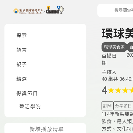
上方功能區塊
左側邊選單
環球
探索
環球美食家
語言
20
首播日
期
親子
主持人
精選
40 集
共 06:40:
4
★
★
★
得獎節目
訂閱
分享節目
聲活學院
114年新製雙
飲食，是人類
方式、文化特色、
新增播放清單