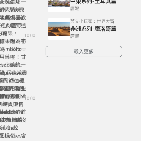
中東系列-土耳其篇
究竟是哪一
pected
唐妮
的人情味！
. 這位年輕導演憑
年輕人喜歡
演角逐獎
eally hard
英文小玩家：世界大冒險！
的人喝到這
多應用程式的圖示
非洲系列-摩洛哥篇
its
e」的糖果，其
10:00
唐妮
間很流行，因為它
糖果喔！不
 symbol of
味，以及一
載入更多
用藥喔！甘
ct 小鎮的一
e sudden
 represents
餅
裡每個人都非常震
nd the
英國藥劑師往裡
per person
an
nto almost
歡迎的糖
ailable. 有些
布魯塞爾鬆餅
，因為它已經聲
糖」，叫做
得到它們。
surprise
會搭配糖粉、
10:00
k. 為了給員工們
利時人販售
because his
比利時的首
I seldom
人，但他小時候是
世界，但沒
很少買娃娃給
常形狀比較
en the
act cakes”
化過後，會
底下。