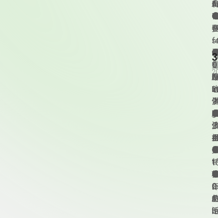
f
A
例
c
t
4
例
s
f
Q
1
2
E
A
例
I
a
2
c
例
a
3
例
4
例
t
1
例
Q
2
A
例
頁尾資訊
I
o
3