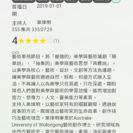
2019-01-01
首播日
期
單煒明
主持人
355 集
共 335:07:29
4
★
★
★
★
☆
(1)
藝術單飛節目，將「複雜的」美學與藝術議題「簡
單說」，「抽象的」美學與藝術思想「具體說」。
以美學為核心，藝術、設計、文創等方法為議題，
讓美學與藝術通過自然、輕鬆、和諧方式融入生
活，不再讓人以為美學只在高處，只在深處。期盼
降低人們面對美學與藝術的學習恐懼，進而增加創
造力、想像力、人文、審美能力等素質。
主持人單煒明，以藝術家特有的細膩觀察，透過說
故事的方式，娓娓道出藝術家的生命故事、創作技
巧及藝術理念。單煒明畢業於Australia-
University of Wollongong藝術創作博士，研究領域為
中西方藝術史、當代藝術理論、素描、油彩與複合