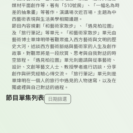
媒材平面創作等，著有「510號房」、「一幅名為時
差的抽象畫」等著作，演講場次近百場，主題為中
西藝術表現與生活美學相關議題。
節目內容規劃「和藝術家散步」、「遇見柏拉圖」
及「旅行筆記」等單元。「和藝術家散步」單元由
藝術博士單煒明帶著聽眾進入西方藝術與文明的歷
史大河，述談西方藝術脈絡與藝術家的人生及創作
故事，對聽眾將是一段欣賞、思考與自我對話的時
空旅程。「遇見柏拉圖」單元則邀請與從事藝術、
設計、文創等藝文人士、教授學者進行訪談，分享
創作與研究經驗心得交流。「旅行筆記」單元則是
單煒明在一個人的旅行中遇見的人物速寫，以及在
獨處裡與自己對話的過程。
節目單集列表
日期篩選