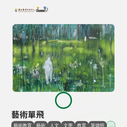
搜尋關鍵字：可輸入節目名稱、主持人或關鍵字
上方功能區塊
藝術單飛
藝術教育
藝術
人文
文學
教育
單煒明
...