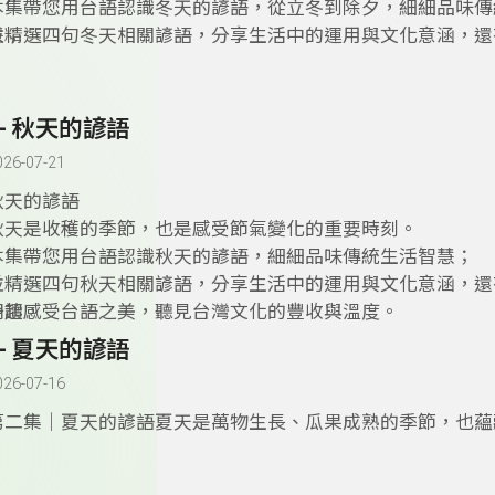
本集帶您用台語認識冬天的諺語，從立冬到除夕，細細品味傳
慧；
並精選四句冬天相關諺語，分享生活中的運用與文化意涵，還
朗讀，一起聽見台灣文化的溫暖與趣味。
3- 秋天的諺語
026-07-21
秋天的諺語
秋天是收穫的季節，也是感受節氣變化的重要時刻。
本集帶您用台語認識秋天的諺語，細細品味傳統生活智慧；
並精選四句秋天相關諺語，分享生活中的運用與文化意涵，還
朗讀，
一起感受台語之美，聽見台灣文化的豐收與溫度。
2- 夏天的諺語
026-07-16
第二集｜夏天的諺語夏天是萬物生長、瓜果成熟的季節，也蘊
生活智慧。本集帶您用台語認識夏天的諺語，從二月二到七月
味台灣傳統歲時文化；並精選四句夏天相關諺語，分享生活中