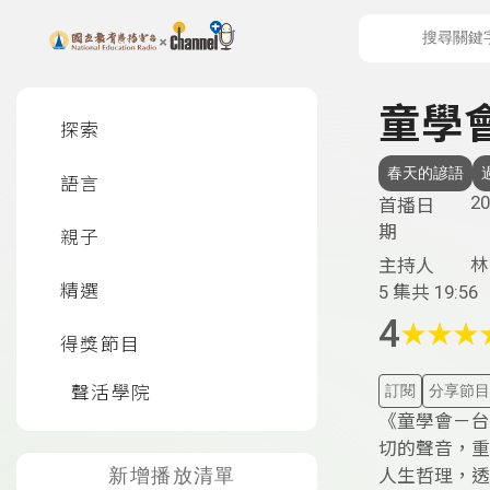
上方功能區塊
左側邊選單
童學
探索
春天的諺語
語言
20
首播日
期
親子
林
主持人
精選
5 集
共 19:56
4
★
★
★
得獎節目
聲活學院
訂閱
分享節目
《童學會－台
切的聲音，重
新增播放清單
人生哲理，透