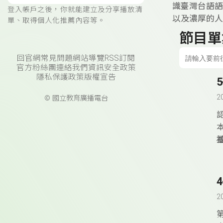
識臺灣台語語
登入帳戶之後，你就能建立及分享播放清
以及濃厚的人
單、取得個人化推薦內容等。
節目單
回官網
常見問題
網站導覽
RSS訂閱
官方粉絲團
連絡我們
資訊安全政策
隱私保護政策
版權宣告
2
© 國立教育廣播電台
2