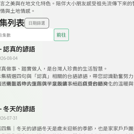
言之美與在地文化特色。陪伴大小朋友感受祖先流傳下來的
情與土地情感。
集列表
日期篩選
前往
5- 認真的諺語
026-08-04
認真做事、踏實做人，是台灣人珍貴的生活智慧。
本集精選四句與「認真」相關的台語諺語，帶您認識勤奮努力
福、樂觀看待人生起伏，以及做事細心負責的精神；
並透過生活中的運用與學童朗讀，一起感受台語文化的溫暖與
4- 冬天的諺語
026-07-31
第四集｜冬天的諺語冬天是歲末迎新的季節，也是家家戶戶團