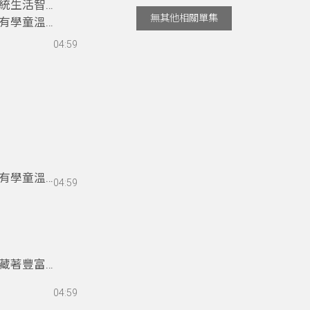
統生活智
無其他相關單集
有學童溫暖
04:59
有學童溫暖
04:59
藏著豐富的
七，細細品
04:59
的運用與文