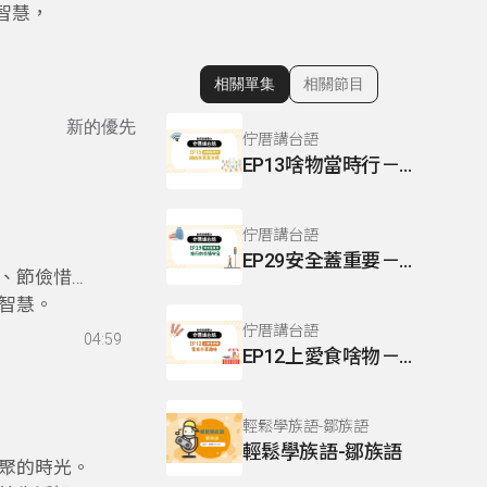
智慧，
相關單集
相關節目
顯示相關單集
新的優先
佇厝講台語
EP13啥物當時行－網路買真方便
佇厝講台語
EP29安全蓋重要－旅行的交通安全
、節儉惜
智慧。
佇厝講台語
04:59
EP12上愛食啥物－踅夜市真趣味
輕鬆學族語-鄒族語
輕鬆學族語-鄒族語
聚的時光。