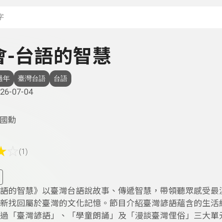
搜尋關鍵字：可輸入節
會-台語的智慧
過年
臺灣台語
台語
26-07-04
國勳
★
☆
(1)
語的智慧》以臺灣台語說故事、傳遞智慧，帶領聽眾感受最
新找回屬於臺灣的文化記憶。節目介紹臺灣諺語蘊含的生活
過「臺灣諺語」、「學童朗誦」及「漫談臺灣俚俗」三大單