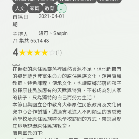
人文
家庭
教育
...
2021-04-01
首播日
期
妞可、Saspin
主持人
71 集
共 65:14:48
4
★
★
★
★
☆
(1)
在偏鄉的原住民部落裡雖然資源不足，但他們擁有
的卻是蘊含豐富生命力的原住民族文化，運用實驗
教育、特色課程，傳承文化，也讓原鄉部落的孩子
發揮原住民族應有的天賦與特質，不必成為別人家
的孩子，只為獨特的自己而努力生活！
本節目與國立台中教育大學原住民族教育及文化研
究中心合作製播，透過實地進入不同類型的實驗教
育學校及原住民族特色學校訪問的方式，帶您身歷
其境地認識原住民族教育。
節目單元如下: