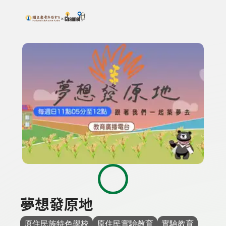
搜尋關鍵字：可輸入節目名稱、主持人或關鍵字
上方功能區塊
夢想發原地
原住民族特色學校
原住民實驗教育
實驗教育