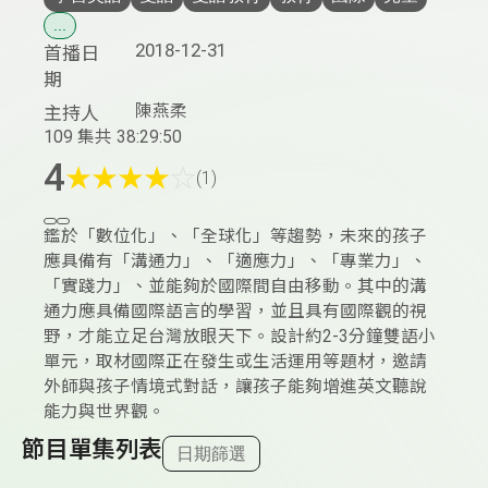
...
2018-12-31
首播日
期
陳燕柔
主持人
109 集
共 38:29:50
4
★
★
★
★
☆
(1)
鑑於「數位化」、「全球化」等趨勢，未來的孩子
應具備有「溝通力」、「適應力」、「專業力」、
「實踐力」、並能夠於國際間自由移動。其中的溝
通力應具備國際語言的學習，並且具有國際觀的視
野，才能立足台灣放眼天下。設計約2-3分鐘雙語小
單元，取材國際正在發生或生活運用等題材，邀請
外師與孩子情境式對話，讓孩子能夠增進英文聽說
能力與世界觀。
節目單集列表
日期篩選