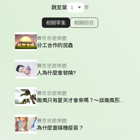
跳至第
頁
相關單集
相關節目
顯示相關單集
賽恩思遊樂園
分工合作的昆蟲
賽恩思遊樂園
人為什麼會發燒?
賽恩思遊樂園
颱風只有夏天才會來嗎？～談颱風形成的原因
賽恩思遊樂園
為什麼要接種疫苗？