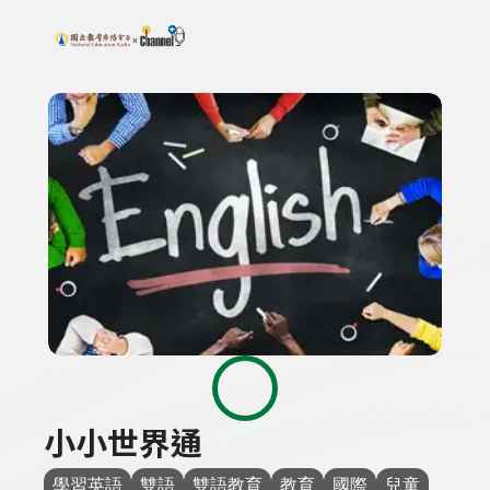
搜尋關鍵字：可輸入節目名稱、主持人或關鍵字
上方功能區塊
小小世界通
學習英語
雙語
雙語教育
教育
國際
兒童