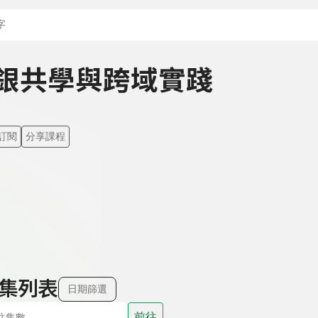
搜尋關鍵字：可輸入節
銀共學與跨域實踐
集
訂閱
分享課程
集列表
日期篩選
前往