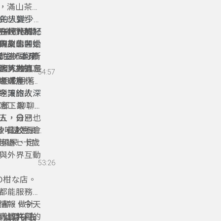
，滿山茶園
先想到坪
林的人變少
，在坪林喝杯
一代人的記
務設計解決
們來不及參
與文化開始
的故事，從
規劃的各種
究生，本來
北港囝仔所
30%回饋
起努力打
這片被遺忘
0大人物真是
打AZ的朋
54:57
、「產
老呢?
還有坪林
的朋友用落
，讓旅人深
題。
今天的故事
家鄉、聊聊
有志工說：人
人，自己也
五，分別在
，比較不會
效哺土豆」
、頻尿、定
位超過七十歲
與外界互動
出吃了會幸
53:26
們，如何從磨
D柑な店。
都能服務的
情報。今天
讀書、做計
享他們在古
青銀共創的
，也許可以