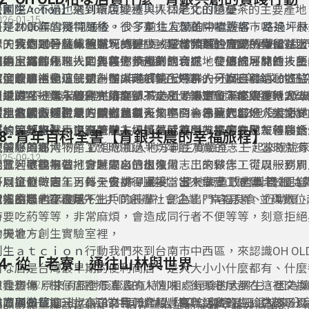
譽國際，不過也遇到環境變遷與人口老化的隱憂。
創生Action】
來到新店坪林，坪林是文山包種茶的主要產地
026-01-15
是坪林景觀的獨特風格。很多臺北人想離開喧囂都巿喝茶，最
可是2006年雪隧開通後，少了前往宜蘭的中繼遊客，路過坪
林，大約20分鐘車程就可抵達，或是當作前往宜蘭的中繼站
了，特意到坪林休憩遊玩的更少。坪林榮華的歷史，僅留在上
今天我們跟著蔡威德到坪林體驗，當年因為想實踐所學，以服
您的家鄉是什麼樣貌呢? 現在是過去的堆疊，雖然過去的我
茶再上路。
憶中。高齡化、人口外移、茶產業的衰退，使傳統坪林的技藝
問題、又在坪林找到與故鄉類似的親切感，在這裡展開新人生
阿德用城鄉經理人的角色逐步規劃適合在地發展的可能性，所
與，
但是家鄉的未來一定要有你 有我！
有了斷層。但這一切，在8年前有了改變。一位來寫論文的研
這個故事裡也理解到一個人走很快，一群人可以走很遠，這位
深度體驗活動，就是為了讓人「愛上坪林」，而且將活動收益的
歡迎收聽由金瓜三號創辦人蔡威德所帶來的分享。
只是蹲點一年，但寫完論文卻不走了！決定留下來跟在地人一
組織的在地青年夥伴，推展新茶文化，讓更多人能夠重新認識
到地方，打造永續的村落經濟。小風覺得這位年輕人獲得202
最近 是不是疫苗認證的年輕人成為社群軟體討論的話題，所以
拚；他創立「金瓜三號」農創人文空間，串連起當地「人文」
的土地，創造嶄新的茶鄉風貌。
實至名歸。
【地方顯微鏡】
友用症狀的輕微來判斷自己有多年輕～～看著打
這裡呈現一個現象，變老，很可怕嗎？為什麼大部份人害怕變
地方顯微鏡單元，小白會為我們好好介紹坪林
AZ
但沒症狀
業」、「自然」資源，融入坪溪生活美學，推廣在地友善農食
茶，等等跟著小白來瞭解。
【線民報報】
莫的口氣來表示自己是老人，接著就有朋友留言安慰，轉移話
馬上跟著地方線民蔡威德所帶來的線民報報開始
48- 青年百科全書【青銀共農的幸福旅程】
度體驗茶鄉。
吧~
在美好的周六下午 歡迎您加入地方創生實驗室，一起來說說
以前小風在博物館工作時帶過平均年齡70歲的志工，當時就
025-09-12
地方，參與每個地方對未來的想像
＊歡迎收聽＊
老了若不找事做，會感覺自己很沒用，出來做志工可以服務別
因此，這些抱著打發時間心情出來做志工的夥伴，從周一到周
可以打發時間。另外一位說得直接：出來做志工感覺比較正當
不同單位做志工，每天安排得妥妥當當。享受 「老莫老, 擱ａ
企劃：青年百科全書 嫁到農村，是她最勇敢的事 青銀共農，是她最
被人家嫌老了沒用。
老當益壯的存在感。
另外小風也認識足不出戶的長輩，認為出門 容易累、行動慢
幸福的事 - 詩涵與先生共同創辦社會企業 - 幸福良食 並與數
時要吃葯等等，非常麻煩，會造成同行者不便等等，刻意拒絕
的老農打造「幸福千千歲」品牌 希望以友善耕作的方式，種
的機會。
今天地方創生實驗室裡，
福偷笑的食物 讓土地永續，讓幸福延續 - 兩個不同時代的人
創生ａｔｃｉｏｎ
合到建立合作關係? 來聽聽詩涵的動人故事吧!
行動我們來到台南巿中西區，來認識OH OL
84- 從「老寮」通往山林與世界
柑な店是台灣最早期的便利商店，是大大小小什麼都有、什麼
綜合賣場，柑仔店裡有濃濃的人情味，街頭巷尾都在這裡交換
很難想像 原來兩個對長輩沒有特別相處經驗的大男生，因為
025-09-12
邀請到OH OLD柑な店的共同創辦人林奕仁與店長王泯諾來分
畫而與長輩進一步有了交集，累積豐富辦活動的經驗之後，以
地方顯微鏡
單元，小白為我們介紹「高年級實習生」這部電影