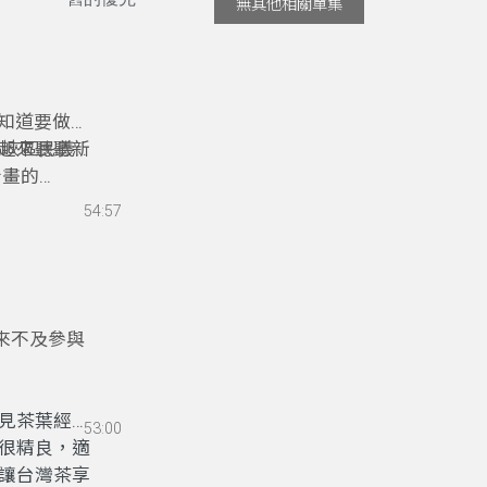
無其他相關單集
知道要做資
起來聽聽新
三峽區民義國
計畫的
以及比利時
54:57
食為主題，
來不及參與
見茶葉經濟
53:00
很精良，適
讓台灣茶享