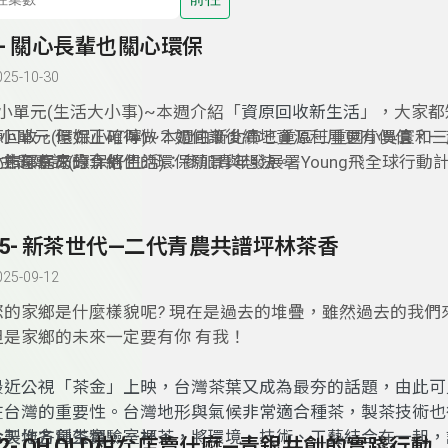
8- 關心長輩也關心環保
025-10-30
1小單元(生活大小事)~本週介紹「
資原回收新生活
」，大家都
源回收，但如正確得做？如何讓後續地資源利用更有價值？一
2.小單元(環保小叮嚀)~本週由新北市三重區三重國小吳寰和
北市環保局的介紹。
小熊郁庭來分享他們的環保願景與想法。
3.主題專訪(環保好生活)：參加青年發展署Young飛全球行動
MAGNI5團隊，結合銀髮及剩食議題，暑假期間到荷蘭、德國
拜訪相關機構，返國之後也舉辦活動，透過長者煮食、青年共
用剩食為媒介，串起兩代的連結關係。
15- 新茶世代—二代青農共譜坪林茶香
025-09-12
您的家鄉是什麼樣貌呢
?
現在是過去的堆疊，雖然過去的我們
但是家鄉的未來一定要有你 有我！
最近公視「茶金」上映，台灣茶葉又成為最夯的話題，由此可
在台灣的重要性。台灣地形與氣候非常適合種茶，製茶技術也
合製作各種茶類，一杯茶，將環境、技術、工藝結合在一起，
今天地方創生實驗室裡，
22- OH OLD柑な店賣什麼—青銀共創的實踐行動