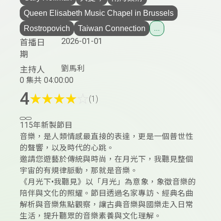
Queen Elisabeth Music Chapel in Brussels
Rostropovich
Taiwan Connection
...
2026-01-01
首播日
期
劉馬利
主持人
0 集
共 04:00:00
4
★
★
★
★
☆
(1)
115年新製節目
音樂，是人類情感最直接的表達，更是一個普世性
的聲響，以及時代的心跳。
邀請您遊藝於傳統與時尚，在月光下，我聽見整個
宇宙的有規律脈動，那就是音樂。
《月光下•我聽見》以「月光」為意象，象徵音樂的
陪伴與文化的照耀。節目透過名家專訪、經典名曲
解析與音樂焦點觀察，讓古典音樂與國樂走入日常
生活，提升聽眾的音樂素養與文化理解。