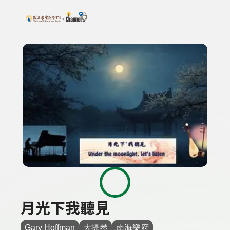
搜尋關鍵字：可輸入節目名稱、主持人或關鍵字
上方功能區塊
月光下我聽見
Gary Hoffman
大提琴
南海樂府