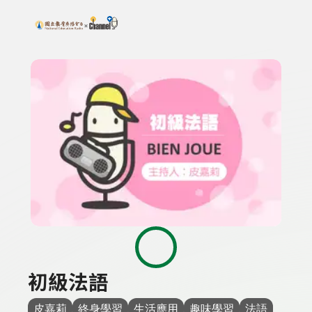
搜尋關鍵字：可輸入節目名稱、主持人或關鍵字
上方功能區塊
初級法語
皮嘉莉
終身學習
生活應用
趣味學習
法語