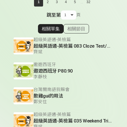
...
1
2
3
4
5
32
跳至第
頁
相關單集
相關節目
顯示相關單集
超級英語通-英檢篇
超級英語通-英檢篇 083 Cloze Test/段落填空-13
齊斌
遨遊西班牙
遨遊西班牙 P80.90
李靜枝
台灣閩南語我嘛會
歕雞gui的用法
鄭安住
超級英語通-英檢篇
超級英語通-英檢篇 035 Weekend Trip- 週末旅遊
齊斌