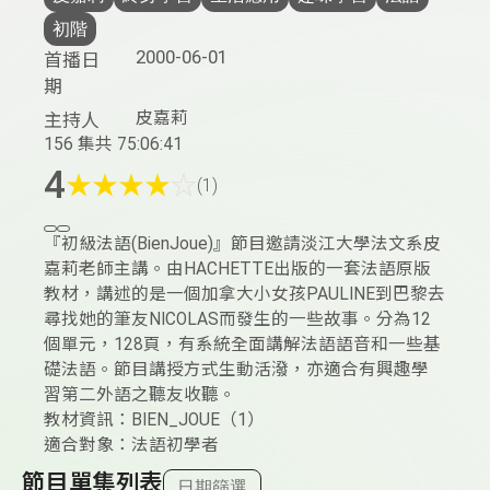
初階
2000-06-01
首播日
期
皮嘉莉
主持人
156 集
共 75:06:41
4
★
★
★
★
☆
(1)
『初級法語(BienJoue)』節目邀請淡江大學法文系皮
嘉莉老師主講。由HACHETTE出版的一套法語原版
教材，講述的是一個加拿大小女孩PAULINE到巴黎去
尋找她的筆友NICOLAS而發生的一些故事。分為12
個單元，128頁，有系統全面講解法語語音和一些基
礎法語。節目講授方式生動活潑，亦適合有興趣學
習第二外語之聽友收聽。
教材資訊：BIEN_JOUE（1）
適合對象：法語初學者
節目單集列表
日期篩選