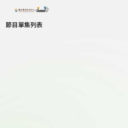
搜尋關鍵字：可輸入節目名稱、主持人或關鍵字
上方功能區塊
節目單集列表