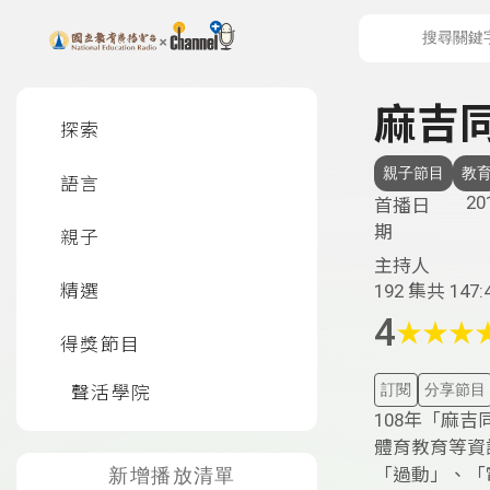
上方功能區塊
左側邊選單
麻吉
探索
親子節目
教
語言
20
首播日
期
親子
主持人
精選
192 集
共 147:
4
★
★
★
得獎節目
訂閱
分享節目
聲活學院
108年「麻
體育教育等資
「過動」、「
新增播放清單