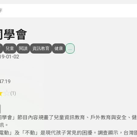
搜尋關鍵字：可輸入節
同學會
育
兒童
閱讀
資訊教育
健康
...
19-01-02
47:19
★
☆
(1)
吉同學會」節目內容規畫了兒童資訊教育、戶外教育與安全、
訊。
電動」及「不動」是現代孩子常見的困擾。調查顯示，台灣