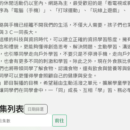
的休閒活動仍以室內、網路為主，最受歡迎的是「看電視或
序為「電腦（手機）」、「打球運動」、「玩線上遊戲」、
路與手機已經離不開我們的生活，不僅大人需要，孩子們也
與３Ｃ一同長大。
這樣的科技與資訊時代，可以建立正確的資訊學習態度，擁
念和禮貌，更能夠懂得創造思考、解決問題、主動學習、溝
，也引導同學走向戶外學習，不要只是不停滑手機，走向戶
，也會有更多不同的刺激和學習。除此之外，現在外食族比
們也將帶領同學了解食物、認識食物，還有飲食與營養等與
同學可以更懂得學會照顧自己的健康與安全。
」節目製播的目標，希望藉由生動活潑之單元，擴展學童學
讓同學們在同學會中，一「同」成長、互相「學」習、務必
集列表
日期篩選
前往