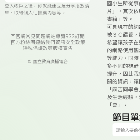
國小生所從事
登入帳戶之後，你就能建立及分享播放清
片」，其次依
單、取得個人化推薦內容等。
書籍」等。
可見現在的網
被３Ｃ餵養，
回官網
常見問題
網站導覽
RSS訂閱
希望讓孩子在
官方粉絲團
連絡我們
資訊安全政策
隱私保護政策
版權宣告
的網路使用觀
等能力。同時
© 國立教育廣播電台
多不同的視野
提升，因此我
關的資訊，讓
「麻吉同學會
及生活經驗，
「會」。
節目單