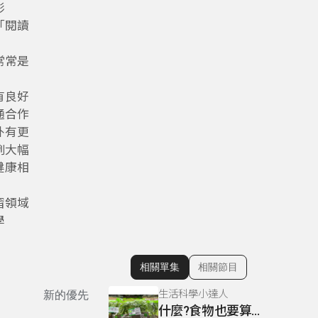
影
「閱讀
常常是
有良好
通合作
外有更
例大幅
健康相
習領域
學
相關單集
相關節目
顯示相關單集
生活科學小達人
新的優先
什麼?食物也要算路程淺談碳足跡