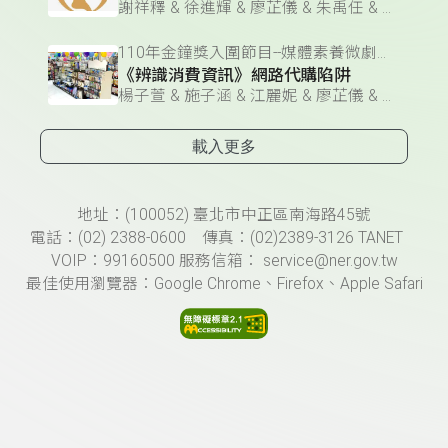
謝祥釋 & 徐進輝 & 廖芷儀 & 朱禹任 & 江麗妮 & 姚宛妤 & 楊子萱 & 施子涵
110年金鐘獎入圍節目--媒體素養微劇場(企劃編撰獎)
《辨識消費資訊》網路代購陷阱
楊子萱 & 施子涵 & 江麗妮 & 廖芷儀 & 姚宛妤 & 徐進輝 & 朱禹任 & 謝祥釋
載入更多
頁尾資訊
地址：(100052) 臺北市中正區南海路45號
電話：(02) 2388-0600 傳真：(02)2389-3126 TANET
VOIP：99160500 服務信箱： service@ner.gov.tw
最佳使用瀏覽器：Google Chrome、Firefox、Apple Safari