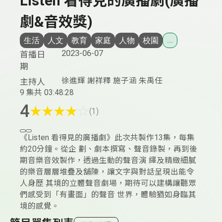
Listen 看得見的廣播劇(廣播
劇&音效獎)
生活
人文
教育
家庭
人物
校園
...
2023-06-07
首播日
期
徐進輝 謝祥釋 施子涵 朱禹任
主持人
9 集
共 03:48:28
4
★
★
★
★
☆
(1)
《Listen 看得見的廣播劇》此次共製作13集，每集
約20分鐘。從企 劃、劇本撰寫、聲音錄製，再到後
期音樂音效製作，透過生動的聲音演 繹及精緻細膩
的樂音層層堆疊及舖陳，讓文字與對話呈現出能令
人身歷 其境的立體聲音劇場，期待可以建構讓聽眾
們感受到「有畫面」的聲音 世界，體驗猶如身臨其
境的感覺。