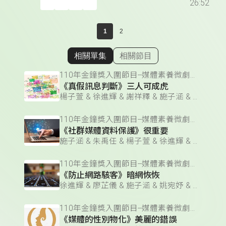
26:52
1
2
相關單集
相關節目
顯示相關單集
110年金鐘獎入圍節目--媒體素養微劇場(企劃編撰獎)
《真假訊息判斷》三人可成虎
楊子萱 & 徐進輝 & 謝祥釋 & 施子涵 & 廖芷儀 & 朱禹任 & 江麗妮 & 姚宛妤
110年金鐘獎入圍節目--媒體素養微劇場(企劃編撰獎)
《社群媒體資料保護》很重要
施子涵 & 朱禹任 & 楊子萱 & 徐進輝 & 江麗妮 & 謝祥釋 & 姚宛妤 & 廖芷儀
110年金鐘獎入圍節目--媒體素養微劇場(企劃編撰獎)
《防止網路駭客》暗網恢恢
徐進輝 & 廖芷儀 & 施子涵 & 姚宛妤 & 江麗妮 & 謝祥釋 & 朱禹任 & 楊子萱
110年金鐘獎入圍節目--媒體素養微劇場(企劃編撰獎)
《媒體的性別物化》美麗的錯誤