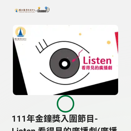
搜尋關鍵字：可輸入節目名稱、主持人或關鍵字
上方功能區塊
111年金鐘獎入圍節目-