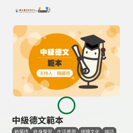
搜尋關鍵字：可輸入節目名稱、主持人或關鍵字
上方功能區塊
中級德文範本
賴麗琇
終身學習
生活應用
德國文化
德語