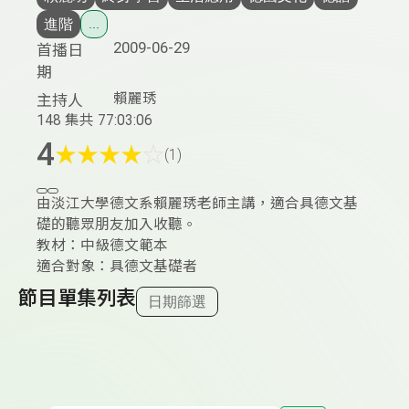
進階
...
2009-06-29
首播日
期
賴麗琇
主持人
148 集
共 77:03:06
4
★
★
★
★
☆
(1)
由淡江大學德文系賴麗琇老師主講，適合具德文基
礎的聽眾朋友加入收聽。
教材：中級德文範本
適合對象：具德文基礎者
節目單集列表
日期篩選