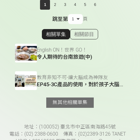
1
2
3
4
5
6
跳至第
頁
相關單集
相關節目
顯示相關單集
English ON！世界 GO！
令人期待的台南旅遊(中)
教育非知不可-讓大腦成為神隊友
EP45-3C產品的使用，對於孩子大腦的發展是有益或有害？｜讓大腦成為神隊友
無其他相關單集
頁尾資訊
地址：(100052) 臺北市中正區南海路45號
電話：(02) 2388-0600 傳真：(02)2389-3126 TANET