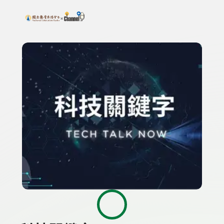
搜尋關鍵字：可輸入節目名稱、主持人或關鍵字
上方功能區塊