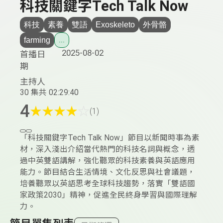
科技關鍵字Tech Talk Now
科技
素養
雙語
Exoskeleto
外骨骼
farming
...
2025-08-02
首播日
期
主持人
30 集
共 02:29:40
4
★
★
★
★
☆
(1)
「科技關鍵字Tech Talk Now」節目以新聞時事為素
材，深入淺出介紹當代熱門的科技名詞與概念，透
過中英雙語講解，強化聽眾的科技素養與英語應用
能力。節目結合生活情境、文化反思與社會議題，
培養聽眾以英語思考全球科技趨勢，落實「雙語國
家政策2030」精神，促進全民終身學習與國際理解
力。