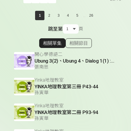
...
1
2
3
4
5
26
跳至第
頁
相關單集
相關節目
顯示相關單集
開心學德語二
Ubung 3(2)、Ubung 4、Dialog 1(1) :Glossar
張南思
Yinka地理教室
YINKA地理教室第三冊 P43-44
孫寅華
Yinka地理教室
YINKA地理教室第二冊 P93-94
孫寅華