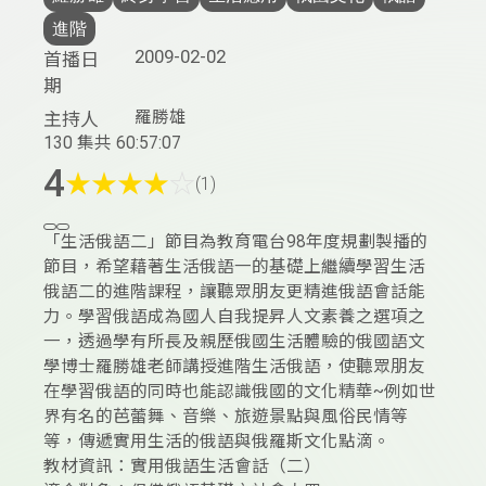
進階
2009-02-02
首播日
期
羅勝雄
主持人
130 集
共 60:57:07
4
★
★
★
★
☆
(1)
「生活俄語二」節目為教育電台98年度規劃製播的
節目，希望藉著生活俄語一的基礎上繼續學習生活
俄語二的進階課程，讓聽眾朋友更精進俄語會話能
力。學習俄語成為國人自我提昇人文素養之選項之
一，透過學有所長及親歷俄國生活體驗的俄國語文
學博士羅勝雄老師講授進階生活俄語，使聽眾朋友
在學習俄語的同時也能認識俄國的文化精華~例如世
界有名的芭蕾舞、音樂、旅遊景點與風俗民情等
等，傳遞實用生活的俄語與俄羅斯文化點滴。
教材資訊：實用俄語生活會話（二）