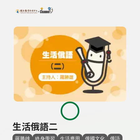
搜尋關鍵字：可輸入節目名稱、主持人或關鍵字
上方功能區塊
生活俄語二
羅勝雄
終身學習
生活應用
俄國文化
俄語