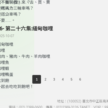
要不要騎(坐)……
吃、喝、看、來、去、買、賣
.
？
要搭人力三輪車嗎？
要吃嗎？
要搭公車嗎？
要……。
不要
……
.
。
26- 第二十六集:緬甸咖哩
025-10-07
緬甸咖哩
咖哩
雞肉、豬肉、牛肉、羊肉咖哩
咖哩魚
咖哩蝦
咖哩鴨蛋
1
2
3
4
5
6
吃到飽
一起去吃吃到飽吧！
地址：(100052) 臺北市中正區南
電話：(02) 2388-0600 傳真：(02)2389-3126 TANET VOIP：991