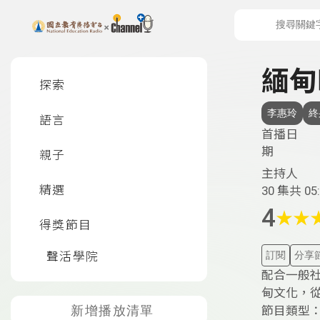
上方功能區塊
左側邊選單
緬甸
探索
李惠玲
終
語言
首播日
期
親子
主持人
精選
30 集
共 05:
4
★
★
得獎節目
聲活學院
訂閱
分享
配合一般
甸文化，
新增播放清單
節目類型