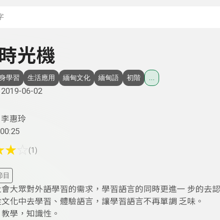
搜尋關鍵字：可輸入節
時光機
身學習
生活應用
緬甸文化
緬甸語
初階
...
2019-06-02
李惠玲
00:25
★
★
☆
(1)
節目
社會大眾對外語學習的需求，學習語言的同時更進一 步的去
從文化中去學習、體驗語言，讓學習語言不再單調 乏味。
：教學，知識性。