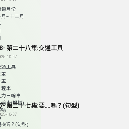
緬甸月份
一月~十二月
年
月
日
28- 第二十八集:交通工具
025-10-07
交通工具
火車
公車
計程車
人力三輪車
三輪車(機械)
27- 第二十七集:要….嗎？(句型)
郵輪
025-10-07
船
飛機
要…
.
嗎？(句型)