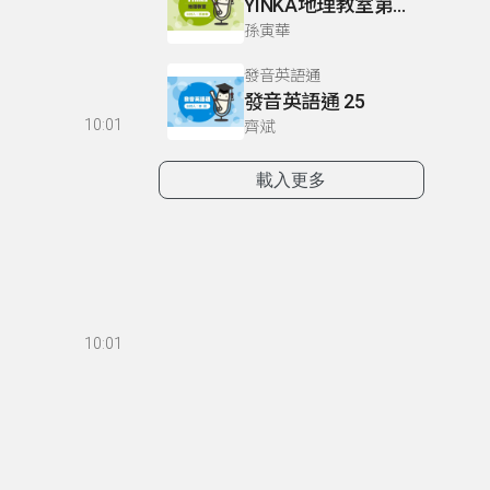
YINKA地理教室第四冊 P60
孫寅華
發音英語通
發音英語通 25
10:01
齊斌
載入更多
10:01