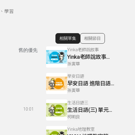
、學習
相關單集
相關節目
顯示相關單集
Yinka老師說故事
舊的優先
Yinka老師說故事上冊 P26
孫寅華
早安日語
早安日語 進階日語下冊 複習動詞語尾活用
孫寅華
生活日語三
10:01
生活日語(三) 單元二十四 你想買什麼樣的東西呢？
柯明良
Yinka地理教室