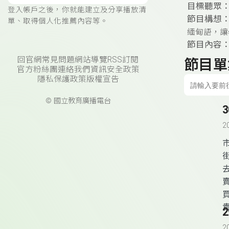
目標聽眾
登入帳戶之後，你就能建立及分享播放清
節目構想
單、取得個人化推薦內容等。
緬甸語，讓
節目內容：
回官網
常見問題
網站導覽
RSS訂閱
節目單
官方粉絲團
連絡我們
資訊安全政策
隱私保護政策
版權宣告
© 國立教育廣播電台
2
2