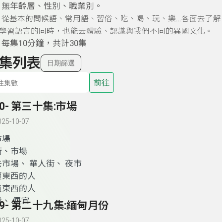
：無年齡層、性別、職業別。
：
…
從基本的問候語、常用語、習俗、吃、喝、玩、樂
各面去了解
學習語言的同時，也能去體驗、認識與我們不同的異國文化。
每集10分鐘，共計30集
集列表
日期篩選
前往
30- 第三十集:市場
025-10-07
市場
街、市場
去市場、 華人街、 夜市
賣東西的人
買東西的人
貴、 便宜
29- 第二十九集:緬甸月份
025-10-07