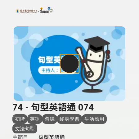
搜尋關鍵字：可輸入節目名稱、主持人或關鍵字
上方功能區塊
74 - 句型英語通 074
初階
英語
齊斌
終身學習
生活應用
文法句型
主節目
句型英語通