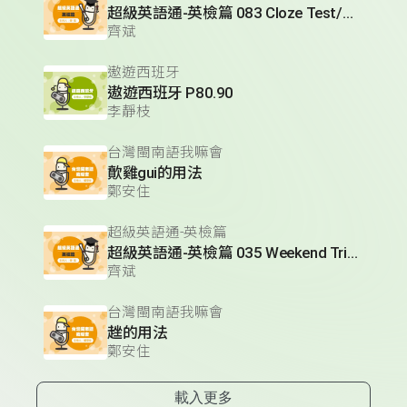
超級英語通-英檢篇 083 Cloze Test/段落填空-13
齊斌
遨遊西班牙
遨遊西班牙 P80.90
李靜枝
台灣閩南語我嘛會
歕雞gui的用法
鄭安住
超級英語通-英檢篇
超級英語通-英檢篇 035 Weekend Trip- 週末旅遊
齊斌
台灣閩南語我嘛會
趖的用法
鄭安住
載入更多