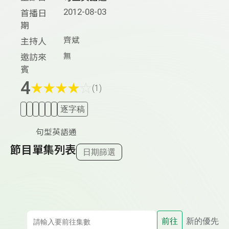
2012-08-03
首播日
期
齊斌
主持人
無
邀訪來
賓
4
★
★
★
★
☆
(1)
逐字稿
句型英語通
節目單集列表
日期篩選
前往
新的優先