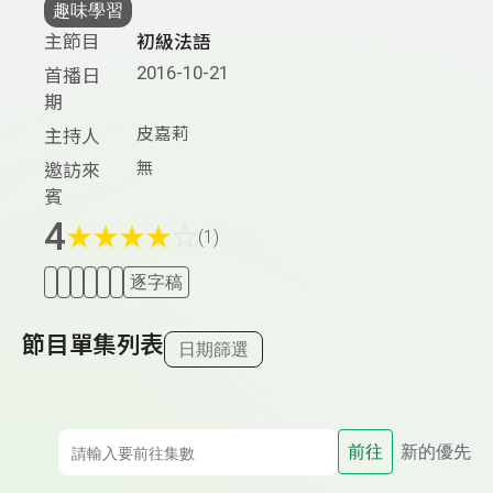
趣味學習
主節目
初級法語
2016-10-21
首播日
期
皮嘉莉
主持人
無
邀訪來
賓
4
★
★
★
★
☆
(1)
逐字稿
節目單集列表
日期篩選
前往
新的優先