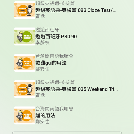
超級英語通-英檢篇
超級英語通-英檢篇 083 Cloze Test/段落填空-13
齊斌
遨遊西班牙
遨遊西班牙 P80.90
李靜枝
台灣閩南語我嘛會
歕雞gui的用法
鄭安住
超級英語通-英檢篇
超級英語通-英檢篇 035 Weekend Trip- 週末旅遊
齊斌
台灣閩南語我嘛會
趖的用法
鄭安住