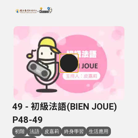
搜尋關鍵字：可輸入節目名稱、主持人或關鍵字
上方功能區塊
49 - 初級法語(BIEN JOUE)
P48-49
初階
法語
皮嘉莉
終身學習
生活應用