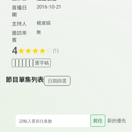
2016-10-21
首播日
期
楊淑娟
主持人
無
邀訪來
賓
4
★
★
★
★
☆
(1)
逐字稿
節目單集列表
日期篩選
前往
新的優先