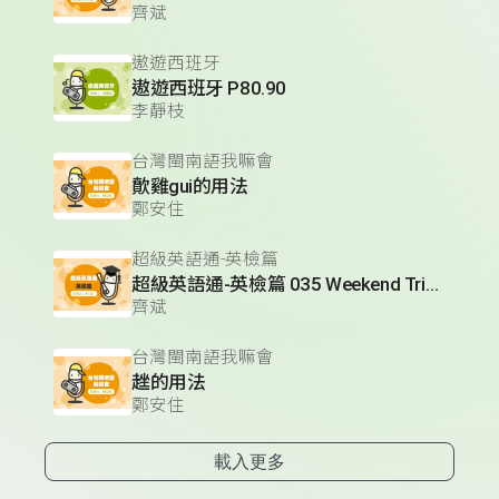
齊斌
遨遊西班牙
遨遊西班牙 P80.90
李靜枝
台灣閩南語我嘛會
歕雞gui的用法
鄭安住
超級英語通-英檢篇
超級英語通-英檢篇 035 Weekend Trip- 週末旅遊
齊斌
台灣閩南語我嘛會
趖的用法
鄭安住
載入更多