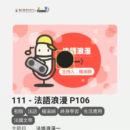
搜尋關鍵字：可輸入節目名稱、主持人或關鍵字
上方功能區塊
111 - 法語浪漫 P106
初階
法語
楊淑娟
終身學習
生活應用
法國文學
主節目
法語浪漫一