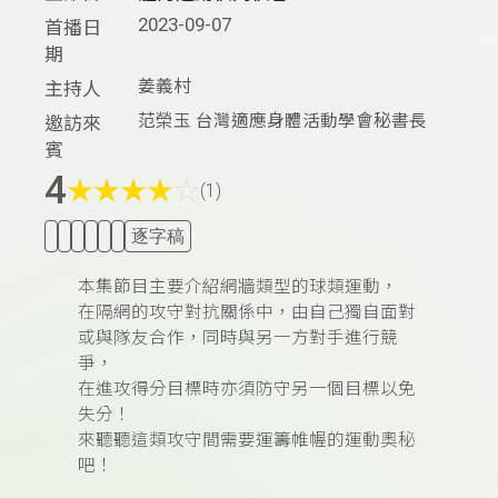
2023-09-07
首播日
期
姜義村
主持人
范榮玉 台灣適應身體活動學會秘書長
邀訪來
賓
4
★
★
★
★
☆
(1)
逐字稿
本集節目主要介紹網牆類型的球類運動，
在隔網的攻守對抗關係中，由自己獨自面對
或與隊友合作，同時與另一方對手進行競
爭，
在進攻得分目標時亦須防守另一個目標以免
失分！
來聽聽這類攻守間需要運籌帷幄的運動奧秘
吧！