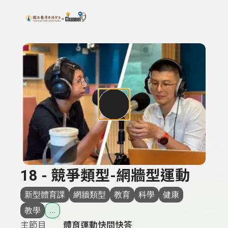
搜尋關鍵字：可輸入節目名稱、主持人或關鍵字
上方功能區塊
18 - 競爭類型-網牆型運動
新型體育課
網牆類型
教育
科學
健康
教學
...
主節目
體育運動快問快答