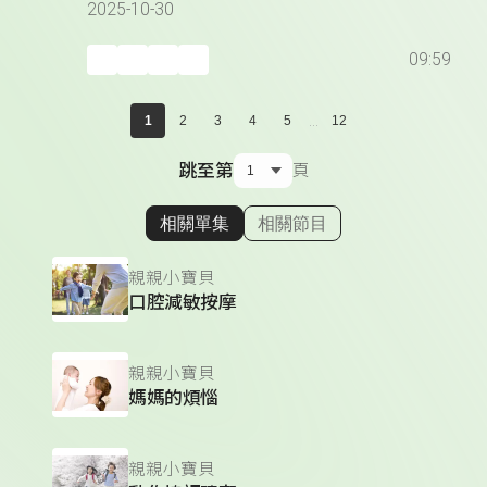
2025-10-30
09:59
...
1
2
3
4
5
12
跳至第
頁
相關單集
相關節目
顯示相關單集
親親小寶貝
口腔減敏按摩
親親小寶貝
媽媽的煩惱
親親小寶貝