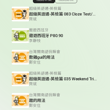
顯示相關單集
超級英語通-英檢篇
超級英語通-英檢篇 083 Cloze Test/段落填空-13
齊斌
遨遊西班牙
遨遊西班牙 P80.90
李靜枝
台灣閩南語我嘛會
歕雞gui的用法
鄭安住
超級英語通-英檢篇
超級英語通-英檢篇 035 Weekend Trip- 週末旅遊
齊斌
台灣閩南語我嘛會
趖的用法
鄭安住