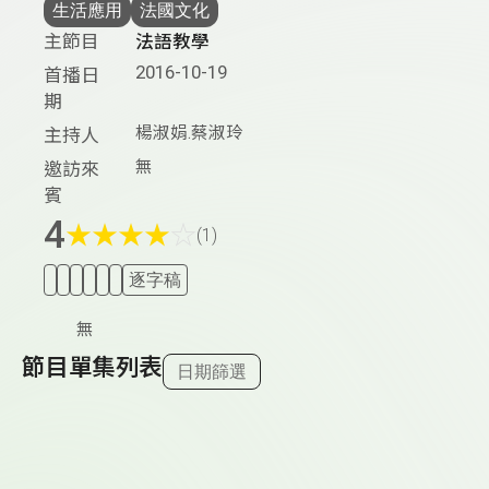
生活應用
法國文化
主節目
法語教學
2016-10-19
首播日
期
楊淑娟.蔡淑玲
主持人
無
邀訪來
賓
4
★
★
★
★
☆
(1)
逐字稿
無
節目單集列表
日期篩選