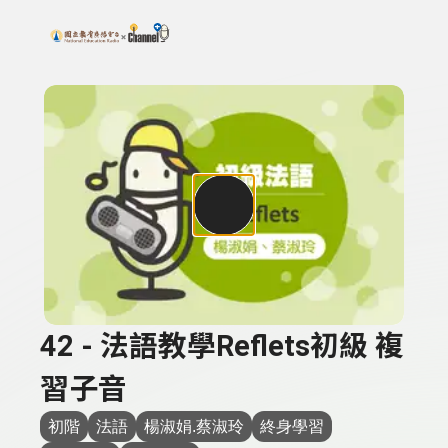
搜尋關鍵字：可輸入節目名稱、主持人或關鍵字
上方功能區塊
42 - 法語教學Reflets初級 複
習子音
初階
法語
楊淑娟.蔡淑玲
終身學習