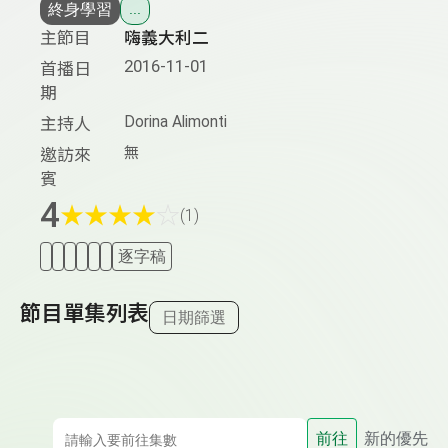
終身學習
...
主節目
嗨義大利二
2016-11-01
首播日
期
Dorina Alimonti
主持人
無
邀訪來
賓
4
★
★
★
★
☆
(1)
逐字稿
節目單集列表
日期篩選
前往
新的優先