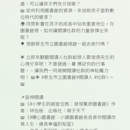
處，可以讓孩子們充分探索？
📖
如何利用圖書館的資源，來協助孩子面對數
位時代的變革？
🌍
同儕影響在孩子的成長中佔有重要地位。在
圖書館裡，如何讓閱讀社群的力量發揮出來
呢？
🌳
想跟新北市立圖書館總館一起去旅行嗎？
🌟
立即來聽聽閱讀人社群創辦人鄭俊德先生的
心得分享吧！不要錯過，
📆
標記你的行事
曆，，讓我們一同揭開閱讀社群的神秘魔力
吧！
📖🌟 #
新北市立圖書館
#
閱讀人
#
社群
✨
。
📖
📌
延伸閱讀
📖
《#小學生的調查任務：發現驚奇圖書館》作
者：林怡辰 出版社：親子天下
📖
《#療心圖書館：小鎮圖書館長告訴你閱讀改
寫人生，遇見幸福的秘密》