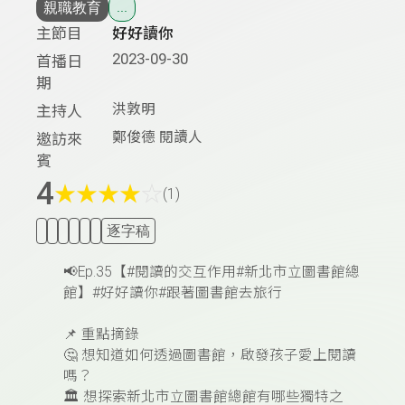
親職教育
...
主節目
好好讀你
2023-09-30
首播日
期
洪敦明
主持人
鄭俊德 閱讀人
邀訪來
賓
4
★
★
★
★
☆
(1)
逐字稿
📢
Ep.35
【#閱讀的交互作用#新北市立圖書館總
館】#好好讀你#跟著圖書館去旅行
📌
重點摘錄
🤔
想知道如何透過圖書館，啟發孩子愛上閱讀
嗎？
🏛️
想探索新北市立圖書館總館有哪些獨特之