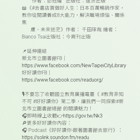
作者：彭冠綸
出版社：遠流出版
📖
《#去書店買個好人生：日本百萬暢銷作家，
教你從閱讀養成8大能力，解決職場煩惱、關係
焦
慮、未來迷茫》作者： 千田琢哉 繪者：
Bianco Tsai出版社：今周刊出版
📌
延伸連結
新北市立圖書館FB｜
https://www.facebook.com/NewTaipeiCityLibrary
好好讀你FB｜
https://www.facebook.com/readuorg/
🎙️
不要忘了收聽國立教育廣播電臺《 #教育非知
不可 #好好讀你》第二季，
讓我們一同探索#新
北市立圖書館總館 的閱讀魅力！
🎧
即時線上收聽
👉
https://gov.tw/Nk3
🔎
更多好好讀你內容：
🎧
Podcast
《好好讀你-跟著圖書館去旅行》：
https://solink.soundon.fm/readu