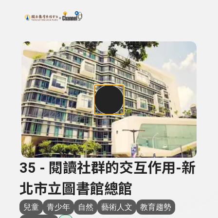
搜尋關鍵字：可輸入節目名稱、主持人或關鍵字
上方功能區塊
35 - 閱讀社群的交互作用-新
北市立圖書館總館
兒童
青少年
自然
藝術人文
教育趨勢