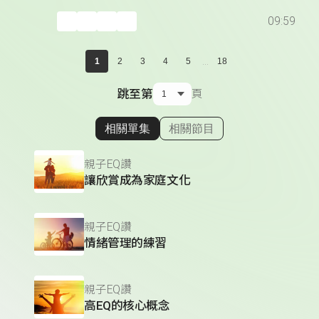
09:59
...
1
2
3
4
5
18
跳至第
頁
相關單集
相關節目
顯示相關單集
親子EQ讚
讓欣賞成為家庭文化
親子EQ讚
情緒管理的練習
親子EQ讚
高EQ的核心概念