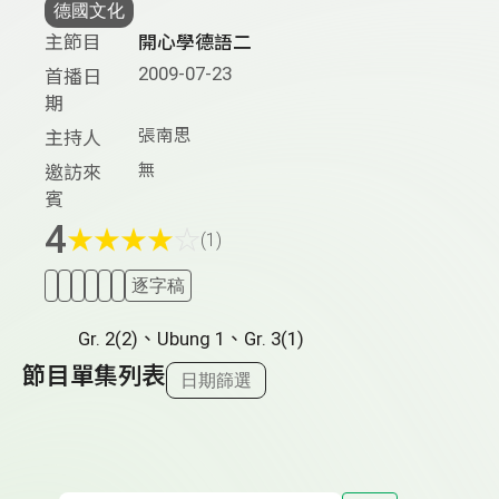
德國文化
主節目
開心學德語二
2009-07-23
首播日
期
張南思
主持人
無
邀訪來
賓
4
★
★
★
★
☆
(1)
逐字稿
Gr. 2(2)、Ubung 1、Gr. 3(1)
節目單集列表
日期篩選