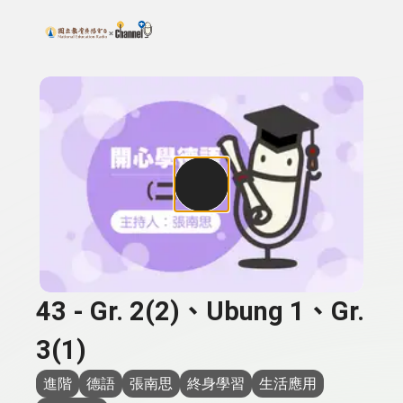
搜尋關鍵字：可輸入節目名稱、主持人或關鍵字
上方功能區塊
43 - Gr. 2(2)、Ubung 1、Gr.
3(1)
進階
德語
張南思
終身學習
生活應用