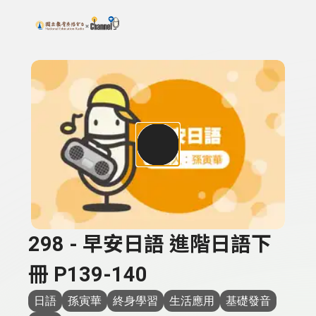
搜尋關鍵字：可輸入節目名稱、主持人或關鍵字
上方功能區塊
298 - 早安日語 進階日語下
冊 P139-140
日語
孫寅華
終身學習
生活應用
基礎發音