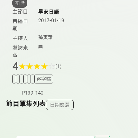
初階
主節目
早安日語
2017-01-19
首播日
期
孫寅華
主持人
無
邀訪來
賓
4
★
★
★
★
☆
(1)
逐字稿
P139-140
節目單集列表
日期篩選