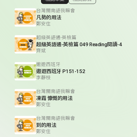
顯示相關單集
台灣閩南語我嘛會
凡勢的用法
鄭安住
超級英語通-英檢篇
超級英語通-英檢篇 049 Reading閱讀-4
齊斌
遨遊西班牙
遨遊西班牙 P151-152
李靜枝
台灣閩南語我嘛會
凍霜 慷慨的用法
鄭安住
台灣閩南語我嘛會
到的用法
鄭安住