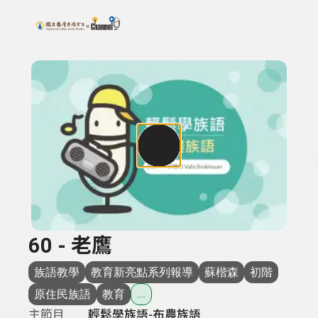
搜尋關鍵字：可輸入節目名稱、主持人或關鍵字
上方功能區塊
60 - 老鷹
族語教學
教育新亮點系列報導
蘇楷森
初階
原住民族語
教育
...
主節目
輕鬆學族語-布農族語