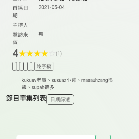
2021-05-04
首播日
期
主持人
無
邀訪來
賓
4
★
★
★
★
☆
(1)
逐字稿
kukuav老鷹、susuaz小雞、masauhzang很
餓、supah很多
節目單集列表
日期篩選