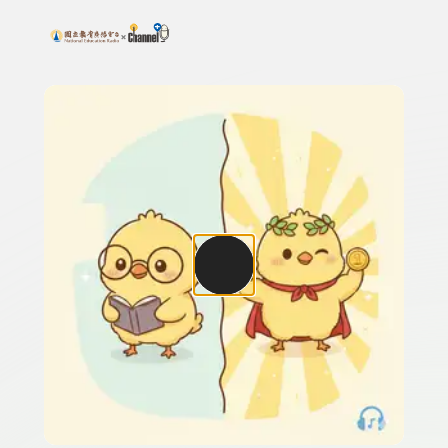
搜尋關鍵字：可輸入節目名稱、主持人或關鍵字
上方功能區塊