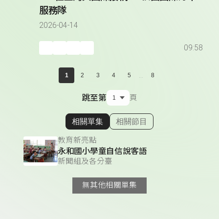
服務隊
2026-04-14
09:58
...
1
2
3
4
5
8
跳至第
頁
相關單集
相關節目
顯示相關單集
教育新亮點
永和國小學童自信說客語
新聞組及各分臺
無其他相關單集