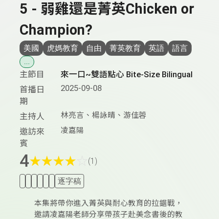
5 - 弱雞還是菁英Chicken or
Champion?
美國
虎媽教育
自由
菁英教育
英語
語言
...
主節目
來一口~雙語點心 Bite-Size Bilingual
2025-09-08
首播日
期
林亮言、楊詠晴、游佳蓉
主持人
凌嘉陽
邀訪來
賓
4
★
★
★
★
☆
(1)
逐字稿
本集將帶你進入菁英與耐心教育的拉鋸戰，
邀請凌嘉陽老師分享帶孩子赴美念書後的教