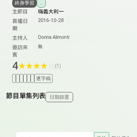
終身學習
...
主節目
嗨義大利一
2016-10-28
首播日
期
Dorina Alimonti
主持人
無
邀訪來
賓
4
★
★
★
★
☆
(1)
逐字稿
節目單集列表
日期篩選