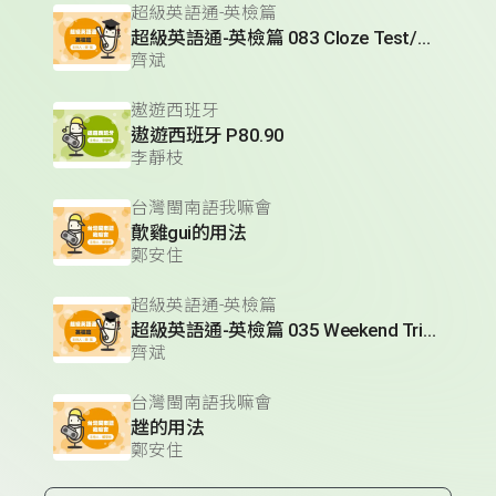
超級英語通-英檢篇
超級英語通-英檢篇 083 Cloze Test/段落填空-13
齊斌
遨遊西班牙
遨遊西班牙 P80.90
李靜枝
台灣閩南語我嘛會
歕雞gui的用法
鄭安住
超級英語通-英檢篇
超級英語通-英檢篇 035 Weekend Trip- 週末旅遊
齊斌
台灣閩南語我嘛會
趖的用法
鄭安住