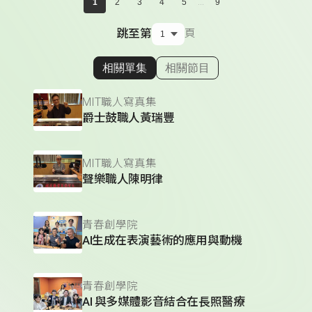
...
1
2
3
4
5
9
跳至第
頁
相關單集
相關節目
顯示相關單集
MIT職人寫真集
爵士鼓職人黃瑞豐
MIT職人寫真集
聲樂職人陳明律
青春創學院
AI生成在表演藝術的應用與動機
青春創學院
AI 與多媒體影音結合在長照醫療