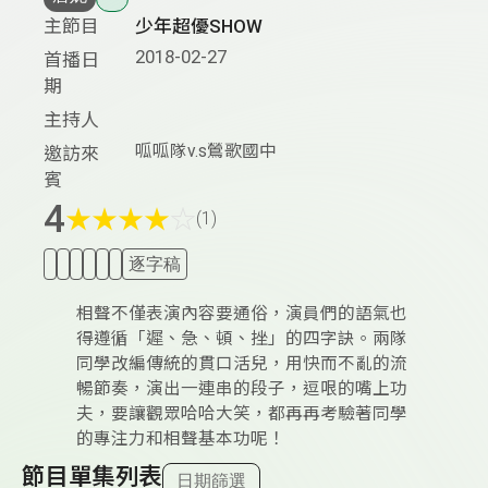
主節目
少年超優SHOW
2018-02-27
首播日
期
主持人
呱呱隊v.s鶯歌國中
邀訪來
賓
4
★
★
★
★
☆
(1)
逐字稿
相聲不僅表演內容要通俗，演員們的語氣也
得遵循「遲、急、頓、挫」的四字訣。兩隊
同學改編傳統的貫口活兒，用快而不亂的流
暢節奏，演出一連串的段子，逗哏的嘴上功
夫，要讓觀眾哈哈大笑，都再再考驗著同學
的專注力和相聲基本功呢！
節目單集列表
日期篩選