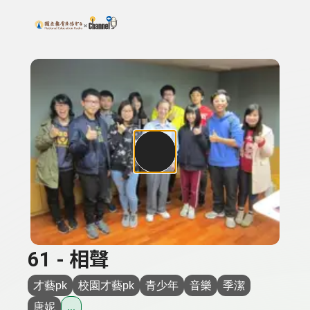
搜尋關鍵字：可輸入節目名稱、主持人或關鍵字
上方功能區塊
61 - 相聲
才藝pk
校園才藝pk
青少年
音樂
季潔
唐妮
...