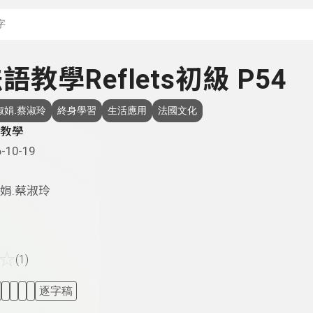
搜尋關鍵字：可輸入節
 法語教學Reflets初級 P54
淑娟.蔡淑玲
終身學習
生活應用
法國文化
教學
-10-19
娟.蔡淑玲
☆
(1)
逐字稿