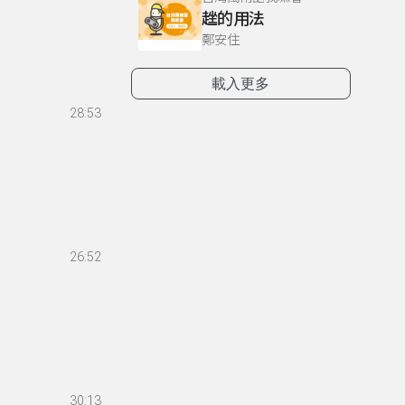
趖的用法
鄭安住
載入更多
28:53
26:52
30:13