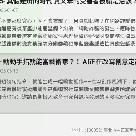
15- 真假難辨的時代 貪又笨的受害者被騙是活該
026-01-07
「不要那麼貪心，就不會被騙了」果真如此嗎？在網路詐騙猖
難道只有「笨蛋」才會上鉤？
本集邀請復旦高中的同學們，辯論「網路詐騙的發生，應歸咎
（或受害者）。」
接著邀請到擁有豐富詐騙案件處理經驗的建權國際商務法律事
睿紘律師，從實務經驗分享詐欺犯罪型態與嚴重性，也告訴我
在「直球對決」單元中，同學們也犀利提出「法院真的完全不
假難辨的AI時代學會自保。
被害人嗎？」「笨又貪，就該被譴責嗎？」等問題，想看專家
招，別錯過本集精彩內容。
1- 動動手指就能當藝術家？！ AI正在改寫創意
026-05-18
短短幾句指令，就能生成一幅曠世鉅作——在AI創作風潮下，
能成為藝術家。那麼，「藝術家」這個職業還有被需要的理由
本集節目再次邀請成淵高中演辯社同學，一起思考AI時代藝文
來。
同時也特別邀請長期投入教育研究與課程發展的國教院研究員
師，帶我們剖析人類藝術家最核心的素養：如何在人工智慧崛
不被取代？又該如何教藝術、用科技輔助創作？跨世代的深度
一同來思辨。
地址：(100052) 臺北市中正區南