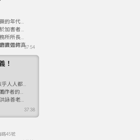
？
獗的年代，
於加害者
務所所長張
們該如何真
會責怪詐騙
37:54
來賓如何接
定義！
似乎人人都
嗎？
工作者的未
洪詠善老
起的時代中
37:38
對話，邀您
海路45號