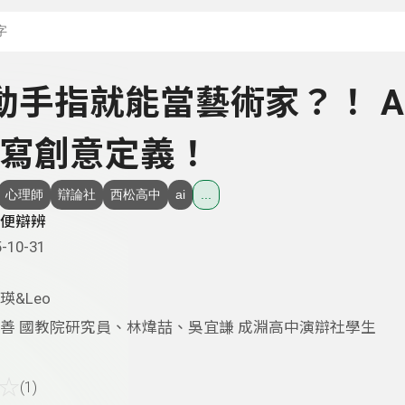
搜尋關鍵字：可輸入節
 動動手指就能當藝術家？！ A
寫創意定義！
心理師
辯論社
西松高中
ai
...
便辯辨
-10-31
瑛&Leo
善 國教院研究員、林煒喆、吳宜謙 成淵高中演辯社學生
☆
(1)