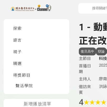
上方功能區塊
左側邊選單
1 -
探索
正在改
語言
親子
復旦高中
辯論
主節目
科技
精選
2025
首播日
期
得獎節目
廖南
主持人
聲活學院
洪詠
邀訪來
賓
4
★
★
★
★
新增播放清單