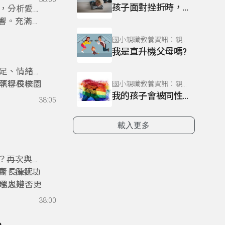
孩子面對挫折時，父母該如何應對?
，分析愛的
。
響。充滿
國小親職教養資訊：親子小學堂
我是直升機父母嗎?
足、情緒障
下學校校園
執行長李雨
國小親職教養資訊：親子小學堂
我的孩子會被同性戀的同學影響嗎?
後，手機統
和來賓「直
38:05
學生自主權
又該如何互
載入更多
？再次與逝
實，療癒功
所長陳建
理思辨，更
承人是否有
同學們，一
惡意欺詐，
38:00