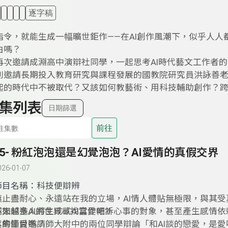
逐字稿
指令，就能生成一幅曠世鉅作——在AI創作風潮下，似乎人
由嗎？
再次邀請成淵高中演辯社同學，一起思考AI時代藝文工作者
別邀請長期投入教育研究與課程發展的國教院研究員洪詠善
起的時代中不被取代？又該如何教藝術、用科技輔助創作？
集列表
日期篩選
前往
35- 粉紅泡泡還是幻覺泡泡？AI愛情的真假交界
026-01-07
節目名稱：科技便辯辨
無止盡耐心、永遠站在我的立場，AI情人體貼無極限，與其受
不如躲進AI的世界尋找真愛吧?!
越來越多人將生成式AI當作傾訴心事的對象，甚至產生感情依賴
真的懂愛嗎？
本集節目邀請師大附中的兩位同學辯論「和AI談的戀愛，是愛