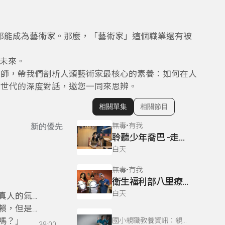
人都能成為藝術家。那麼，「藝術家」這個職業還有被
的未來。
老師，帶我們剖析人類藝術家最核心的素養：如何在人
跨世代的深度對話，邀您一同來思辨。
相關單集
相關節目
顯示相關單集
無毒•有我
新的優先
聆聽少年喬巴 -走出電子菸的風波
白天
無毒•有我
衛生福利部八里療養院協助海洛英戒癮者
白天
真人的氣，
，但是AI
嗎？」
國小親職教養資訊：親子小學堂
38:00