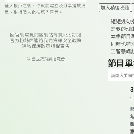
登入帳戶之後，你就能建立及分享播放清
加入稍後收聽
單、取得個人化推薦內容等。
短短幾句
需要的理
回官網
常見問題
網站導覽
RSS訂閱
本集節目
官方粉絲團
連絡我們
資訊安全政策
同時也特
隱私保護政策
版權宣告
工智慧崛
© 國立教育廣播電台
節目單
2