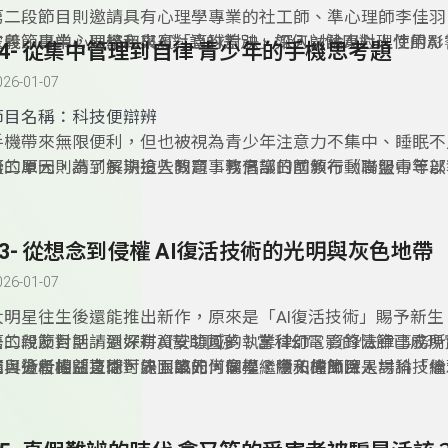
第二段節目則邀請具有心理學專業的社工師、準心理師李佳羽
定義、專業心理諮商與AI對談的差別、如何以健康心理使用AI
末段節目中，同學和來賓「直球對決」深入討論AI對人性的影
34- 從集中管理到自律 青少年的手機思考題
「愛」與粉紅泡泡的全新一集「科技便辯辨」，敬請收聽。
026-01-07
節目名稱：科技便辯辨
手機帶來無限便利，但也被視為青少年注意力不集中、睡眠不
礙的原因，為了解決這些問題，教育部日前頒布《高級中等以
第二單元則請到長期投入教育事務倡議的國教行動聯盟青年部
行動載具使用原則》修正草案，上路後將規範國中小學生到校
函，評析新法的利弊及應有的配套；最後一個單元，青少年也
一交由校方管制使用，這樣的作法會有效果嗎？會不會有侵害
球」討論禁止是否真能達成自律？在限制之外，師、生、家長
的隱憂？本集邀請板橋高中演辯社的同學來到節目發表看法。
相配合，建立數位倫理？
33- 從想念到侵權 AI復活技術的光明與灰色地帶
026-01-07
大明星往生後還能推出新作，原來是「AI復活技術」賜予新生
去的親友對話，還好有AI幫助圓夢！當科幻電影的情節已成現
第二段節目則請到深耕資安領域的執業律師、資鋒法律事務所
能與逝者權益之間，界限該如何拿捏？今天的節目是場科技倫
佑，分析相關技術可能面臨的肖像權、隱私權風險。
節目後段的「直球對決」單元，同學繼續和律師深入討論「繼
是一堂精彩的生命教育。本集邀請來自桃園的復旦高中演辯社
權利替死者決定生前影像使用範圍？」「AI復活技術若被用於
同探討「是否應立法禁止AI復活技術？」
該如何規範？」等議題。