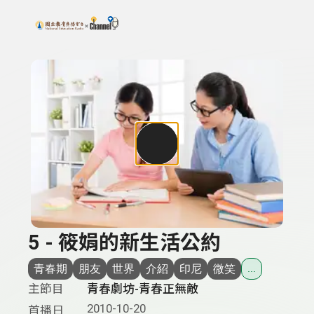
搜尋關鍵字：可輸入節目名稱、主持人或關鍵字
上方功能區塊
5 - 筱娟的新生活公約
青春期
朋友
世界
介紹
印尼
微笑
...
主節目
青春劇坊-青春正無敵
2010-10-20
首播日