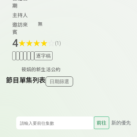
期
主持人
無
邀訪來
賓
4
★
★
★
★
☆
(1)
逐字稿
筱娟的新生活公約
節目單集列表
日期篩選
前往
新的優先