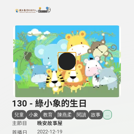
搜尋關鍵字：可輸入節目名稱、主持人或關鍵字
上方功能區塊
130 - 綠小象的生日
兒童
小象
教育
陳燕柔
閱讀
故事
...
主節目
晚安故事屋
2022-12-19
首播日