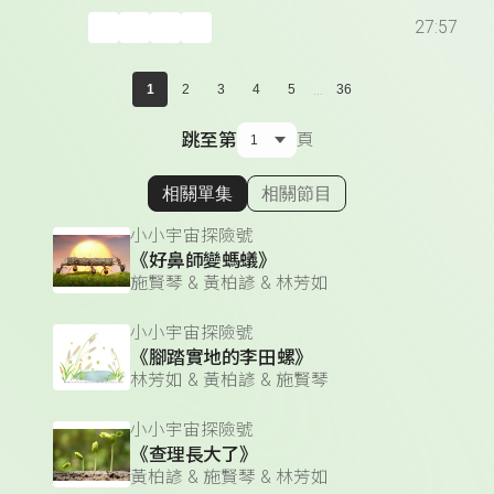
27:57
...
1
2
3
4
5
36
跳至第
頁
相關單集
相關節目
顯示相關單集
小小宇宙探險號
《好鼻師變螞蟻》
施賢琴 & 黃柏諺 & 林芳如
小小宇宙探險號
《腳踏實地的李田螺》
林芳如 & 黃柏諺 & 施賢琴
小小宇宙探險號
《查理長大了》
黃柏諺 & 施賢琴 & 林芳如