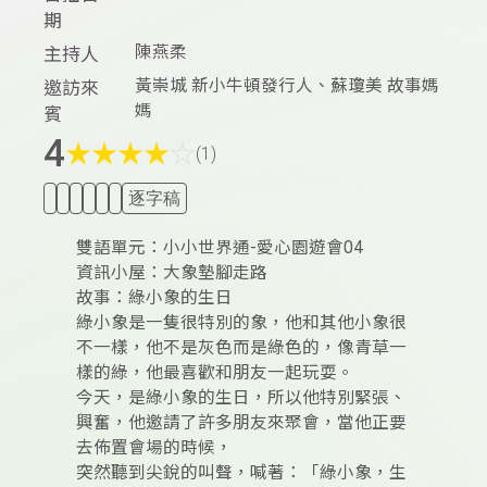
期
陳燕柔
主持人
黃崇城 新小牛頓發行人、蘇瓊美 故事媽
邀訪來
媽
賓
4
★
★
★
★
☆
(1)
逐字稿
雙語單元：小小世界通-愛心園遊會04
資訊小屋：大象墊腳走路
故事：綠小象的生日
綠小象是一隻很特別的象，他和其他小象很
不一樣，他不是灰色而是綠色的，像青草一
樣的綠，他最喜歡和朋友一起玩耍。
今天，是綠小象的生日，所以他特別緊張、
興奮，他邀請了許多朋友來聚會，當他正要
去佈置會場的時候，
突然聽到尖銳的叫聲，喊著：「綠小象，生