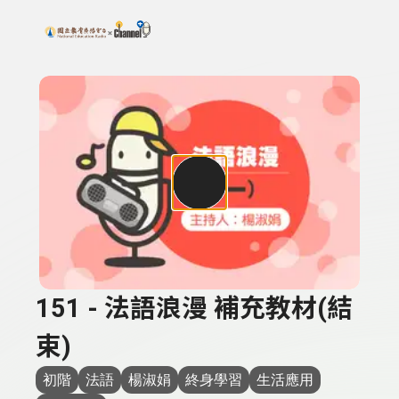
搜尋關鍵字：可輸入節目名稱、主持人或關鍵字
上方功能區塊
151 - 法語浪漫 補充教材(結
束)
初階
法語
楊淑娟
終身學習
生活應用