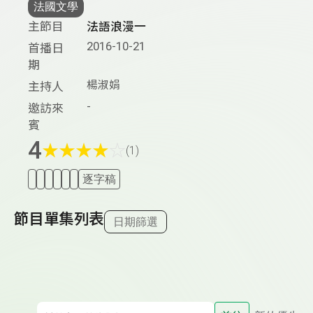
法國文學
主節目
法語浪漫一
2016-10-21
首播日
期
楊淑娟
主持人
-
邀訪來
賓
4
★
★
★
★
☆
(1)
逐字稿
節目單集列表
日期篩選