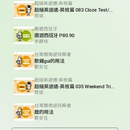
超級英語通-英檢篇
超級英語通-英檢篇 083 Cloze Test/段落填空-13
齊斌
遨遊西班牙
遨遊西班牙 P80.90
李靜枝
台灣閩南語我嘛會
歕雞gui的用法
鄭安住
超級英語通-英檢篇
超級英語通-英檢篇 035 Weekend Trip- 週末旅遊
齊斌
台灣閩南語我嘛會
趖的用法
鄭安住