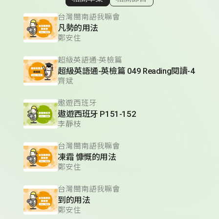
顯示相關單集
台灣閩南語我嘛會
凡勢的用法
鄭安住
超級英語通-英檢篇
超級英語通-英檢篇 049 Reading閱讀-4
齊斌
遨遊西班牙
遨遊西班牙 P151-152
李靜枝
台灣閩南語我嘛會
凍霜 慷慨的用法
鄭安住
台灣閩南語我嘛會
到的用法
鄭安住