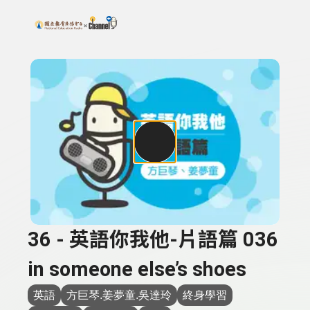
搜尋關鍵字：可輸入節目名稱、主持人或關鍵字
上方功能區塊
36 - 英語你我他-片語篇 036
in someone else’s shoes
英語
方巨琴.姜夢童.吳達玲
終身學習