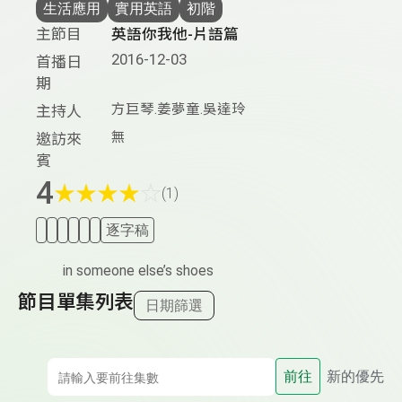
生活應用
實用英語
初階
主節目
英語你我他-片語篇
2016-12-03
首播日
期
方巨琴.姜夢童.吳達玲
主持人
無
邀訪來
賓
4
★
★
★
★
☆
(1)
逐字稿
in someone else’s shoes
節目單集列表
日期篩選
前往
新的優先