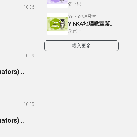
張南思
10:06
Yinka地理教室
YINKA地理教室第一冊 P22-26
孫寅華
載入更多
10:09
257- 英語你我他-文法篇 257 附屬連接詞(subordinators)：副詞子句-讓步
10:05
256- 英語你我他-文法篇 256 附屬連接詞(subordinators)：副詞子句-結果2