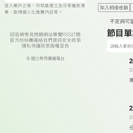
登入帳戶之後，你就能建立及分享播放清
加入稍後收聽
單、取得個人化推薦內容等。
不定詞可當
節目單
回官網
常見問題
網站導覽
RSS訂閱
官方粉絲團
連絡我們
資訊安全政策
隱私保護政策
版權宣告
© 國立教育廣播電台
2
準
2