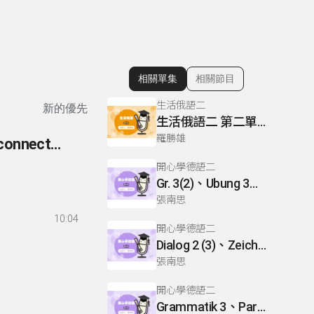
相關單集
相關節目
顯示相關單集
生活俄語二
新的優先
生活俄語二 第二單元 L9 P120
羅勝雄
260- 英語你我他-文法篇 260 準連接詞(sentence connectors/conjunctive adverbs)
開心學德語二
Gr. 3(2)、Ubung 3、Gr. 2(1)
張南思
10:04
開心學德語二
Dialog 2 (3)、Zeichnen: einen Mann、Lesetext 1(1)
張南思
開心學德語二
Grammatik 3、Partnerubungen Nr. 1, 3、Dialog 2(1)