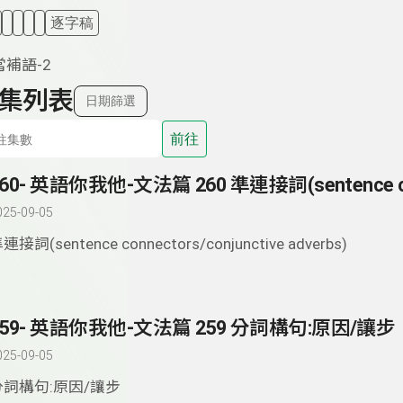
逐字稿
補語-2
集列表
日期篩選
前往
025-09-05
連接詞(sentence connectors/conjunctive adverbs)
259- 英語你我他-文法篇 259 分詞構句:原因/讓步
025-09-05
分詞構句:原因/讓步