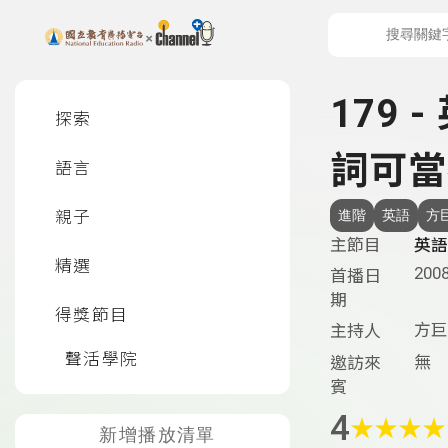
上方功能區塊
左側邊選單
179 
探索
詞可當
語言
親子
進階
英語
方
主節目
英語
精選
2008
首播日
期
得獎節目
方巨
主持人
聲活學院
無
邀訪來
賓
4
★
★
★
★
新增播放清單