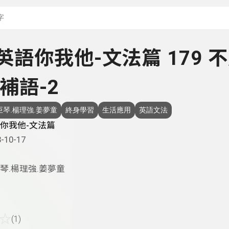
搜尋關鍵字：可輸入節
- 英語你我他-文法篇 179 
補語-2
巨琴.楊理強.姜夢童
終身學習
生活應用
英語文法
你我他-文法篇
-10-17
琴.楊理強.姜夢童
☆
(1)