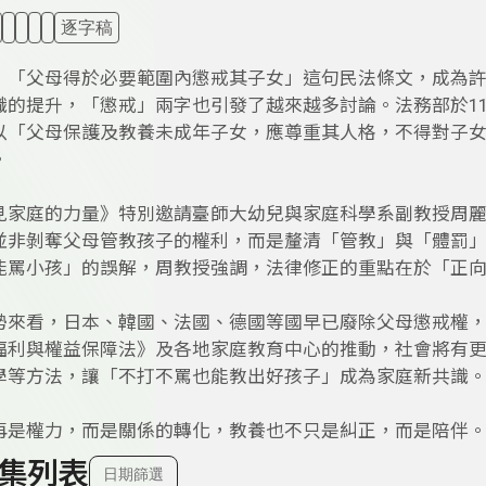
逐字稿
，「父母得於必要範圍內懲戒其子女」這句民法條文，成為
識的提升，「懲戒」兩字也引發了越來越多討論。法務部於11
以「父母保護及教養未成年子女，應尊重其人格，不得對子
。
見家庭的力量》特別邀請臺師大幼兒與家庭科學系副教授周
並非剝奪父母管教孩子的權利，而是釐清「管教」與「體罰
能罵小孩」的誤解，周教授強調，法律修正的重點在於「正
勢來看，日本、韓國、法國、德國等國早已廢除父母懲戒權
福利與權益保障法》及各地家庭教育中心的推動，社會將有
學等方法，讓「不打不罵也能教出好孩子」成為家庭新共識
再是權力，而是關係的轉化，教養也不只是糾正，而是陪伴
集列表
日期篩選