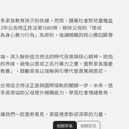
許多家長教育孩子的依據。然而，隨著社會對兒童權益
2年公告修正民法第1085條，刪除父母的「懲戒
女為身心暴力行為」為原則，強調親職的核心應回歸尊
麗端，深入解析這次修法的時代背景與核心精神。她指
」的界線，避免以懲戒之名行暴力之實。面對家長擔憂
向教養」，鼓勵家長以理解與引導代替責罵與懲罰。
，台灣這次修法正是與國際接軌的關鍵一步。未來，透
更多資源協助父母提升親職能力，學習社會情緒教育、
。
。讓我們一起重新看見，家庭裡柔軟卻深厚的力量。
相關單集
相關節目