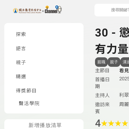
上方功能區塊
左側邊選單
30 
探索
有力量
語言
親子
親職
親子
溝
主節目
看見
精選
2025
首播日
期
得獎節目
利翠
主持人
聲活學院
周麗
邀訪來
賓
4
★
★
★
★
新增播放清單