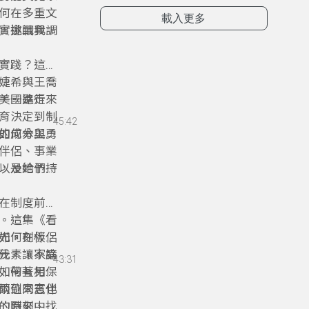
何在多重文
載入更多
實挑戰與調
，邀請我們
。
實踐？這集
婕希與王喬
，一路走來
美國進行人
育決定到制
45:42
的成本與勇
如何分工照
伴侶、事業
，是她們持
以及給予正
節目訪談，
在制度前端
。這集《看
如何在伴侶
光、刻板印
伐，讓家庭
元素，不論
43:31
如何互相保
、帶著另一
談到同志伴
兩位來賓也
的時刻中找
的到來、同