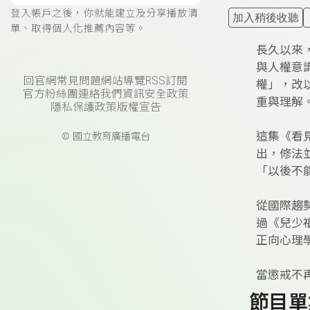
登入帳戶之後，你就能建立及分享播放清
加入稍後收聽
單、取得個人化推薦內容等。
長久以來
與人權意
回官網
常見問題
網站導覽
RSS訂閱
權」，改
官方粉絲團
連絡我們
資訊安全政策
重與理解
隱私保護政策
版權宣告
這集《看
© 國立教育廣播電台
出，修法
「以後不
從國際趨
過《兒少
正向心理
當懲戒不
節目單