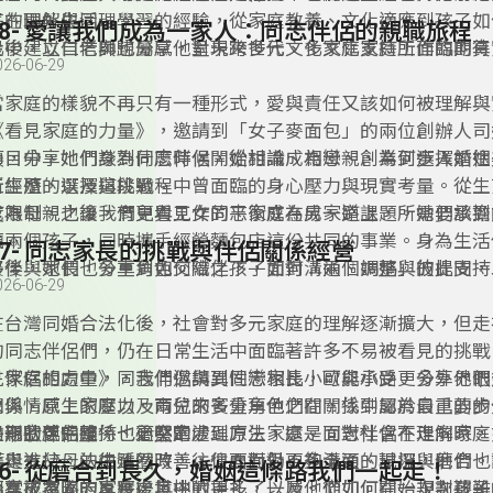
庭的理解與同理。
子在國外生活、學習的經驗，從家庭教養、文化適應到孩子如
38- 愛讓我們成為一家人：同志伴侶的親職旅程
化中建立自信與歸屬感，呈現跨世代、多文化家庭所面臨的真
最後，以仁老師也分享他對未來多元文化家庭支持工作的期待
026-06-29
適歷程。
一起思考，如何用更多理解與行動，陪伴每一個家庭安心生活
當家庭的樣貌不再只有一種形式，愛與責任又該如何被理解與
《看見家庭的力量》，邀請到「女子麥面包」的兩位創辦人司
纕，分享她們身為同志伴侶，從相識、相戀、創業到步入婚姻
節目中，她們談到什麼時候開始討論成為母親、為何選擇前往
所經歷的選擇與挑戰。
工生殖，以及這段過程中曾面臨的身心壓力與現實考量。從生
度限制，也讓我們更看見女同志家庭在成家路上，所需要承擔
成為母親之後，育兒與工作的平衡成為另一道課題。她們談到
氣。
顧兩個孩子，同時攜手經營麵包店這份共同的事業。身為生活
37- 同志家長的挑戰與伴侶關係經營
夥伴與家長，多重角色交織之下，如何溝通、調整與彼此支持
最後，她們也分享到如何陪伴孩子面對「兩個媽媽」的提問，
026-06-29
續練習的重要功課。
在考慮成家、踏上親職之路的同志伴侶鼓勵與建議。透過這集
讓我們聽見，一個關於選擇、陪伴與愛的故事。
在台灣同婚合法化後，社會對多元家庭的理解逐漸擴大，但走
的同志伴侶們，仍在日常生活中面臨著許多不易被看見的挑戰
見家庭的力量》，我們邀請到同志家長小歐與小路，分享他們
在伴侶相處中，同志伴侶與異性戀相比，可能承受更多外界眼
關係、原生家庭以及育兒的多重角色之間，找到屬於自己的步
象與情感上的壓力。兩位來賓分享他們在關係中認為最重要的
的形狀更完整、也更堅定。
是親密感的維持、衝突的處理方法，還是面對社會不理解時，
長期的伴侶關係也必然牽涉到原生家庭。同志伴侶在走向家庭
護與支持。法律雖然改善，但面對仍不夠全面的現況，他們也
半走進父母的生活圈時，往往要面對更多溝通、試探與磨合。
36- 從磨合到長久，婚姻這條路我們一起走！
侶常被忽略的真實處境。
分享了家人的反應、其中的掙扎，以及他們如何在一次次艱難
而在成為同志家長後，挑戰更多了一層。從如何開始規劃孩子