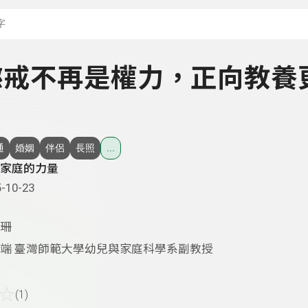
搜尋關鍵字：可輸入節
- 懲戒不再是權力，正向教養
通
婚姻
伴侶
長照
...
家庭的力量
-10-23
珊
端 臺灣師範大學幼兒與家庭科學系副教授
☆
(1)