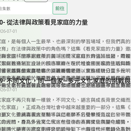
前往
40- 從法律與政策看見家庭的力量
026-07-01
­家庭，是每個人一生最早、也最深刻的學習場域，但我們真
教育」在法律與政策中的角色嗎？這集《看見家庭的力量》邀
兒與家庭科學系副教授周麗端，從《家庭教育法》談起，帶領
從聯合國「國際家庭年」與「國際家庭日」的倡議出發，周麗
家如何透過制度設計，回應家庭在現代社會中面臨的挑戰與轉
《家庭教育法》立法的核心精神，在於增進國民家庭生活知能
思考家庭對個人與社會的深遠影響。
關係，並健全家庭功能。隨著時代變遷，家庭樣貌日益多元，
「當爸媽真的需要學嗎？」周麗端老師以實務經驗分享，說明
範圍也不再侷限於親職教養，而是涵蓋親職、子職、婚姻、性
非否定直覺與愛，而是提供方法與支持，幫助家庭成員在衝突
39- 不同文化，同一個家—多元文化家庭的挑戰
多元文化、失親與資源管理等10項重要主題，回應家庭生命
變中，更有能力彼此理解與陪伴。同時也介紹各縣市家庭教育
在數位學習日益普及的今天，家庭教育也走進線上平台，更與
026-07-01
需求。
校、終身學習機構與民間團體，如何成為民眾可近、可用的學
期待透過制度與教育的累積，讓每一個家庭都能被支持、被理
力量向前走。
當家庭不再只有單一樣貌，不同文化、語言與成長背景交織而
文化家庭」，正成為台灣社會中越來越重要的一部分。這集《
力量》，邀請嘉義大學輔導與諮商學系名譽教授王以仁，帶領
談到文化差異與家庭互動，以仁老師不只從學術角度出發，而
庭的大門，看見多元文化家庭在台灣的真實樣貌與變化趨勢。
生命經驗。身為外省第二代，他從小在不同文化氛圍中成長，
分認同、語言與家庭期待之間的拉扯，也將這些經驗轉化為對
隨著時代變遷，跨文化經驗也延伸到下一個世代。老師分享他