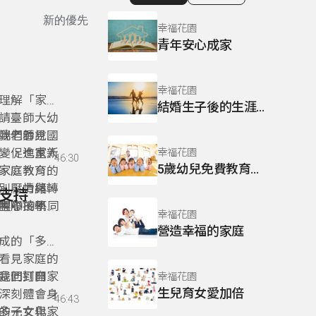
顯示相關單集
新的優先
幸福花園
青年安心成家
幸福花園
的理解「家庭
結婚生子後的生涯新規劃
請臺師大幼
我們看見國
端老師說明
變，也重新
、促進家人
幸福花園
46:30
5歲幼兒免費教育計畫
家庭教育的
家庭教育並
別、情緒、
、壓力與轉
與支持
歷程中的不同
中心、學
國際接軌。
幸福花園
習資源。
解，也更有
營造幸福的家庭
成的「多元
看見家庭的
我們打開家
是回到自身
幸福花園
生兒育女愛加倍
深刻體會身
46:43
多元文化家
的子女與孫