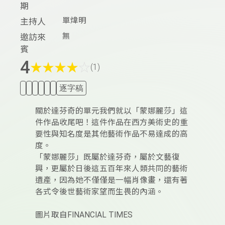
期
單煒明
主持人
無
邀訪來
賓
4
★
★
★
★
☆
(1)
逐字稿
關於達芬奇的單元我們就以「蒙娜麗莎」這
件作品收尾吧！這件作品在西方美術史的重
要性與知名度是其他藝術作品不易達成的高
度。
「蒙娜麗莎」既屬於達芬奇，屬於文藝復
興，更屬於日後這五百年來人類共同的藝術
遺產，因為她不僅僅是一幅肖像畫，還有著
各式令後世藝術家望而生畏的內涵。
圖片取自FINANCIAL TIMES