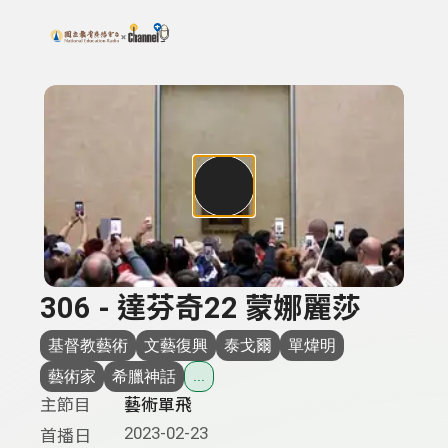
搜尋關鍵字：可輸入節目名稱、主持人或關鍵字
上方功能區塊
306 - 達芬奇22 蒙娜麗莎
基督教藝術
文藝復興
泰戈爾
單煒明
藝術家
希臘神話
...
主節目
藝術單飛
2023-02-23
首播日