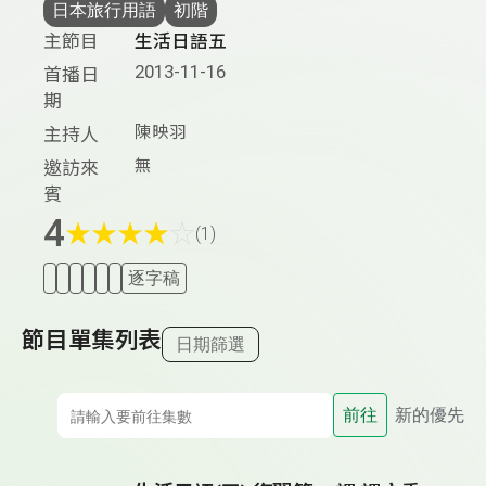
日本旅行用語
初階
主節目
生活日語五
2013-11-16
首播日
期
陳映羽
主持人
無
邀訪來
賓
4
★
★
★
★
☆
(1)
逐字稿
節目單集列表
日期篩選
前往
新的優先