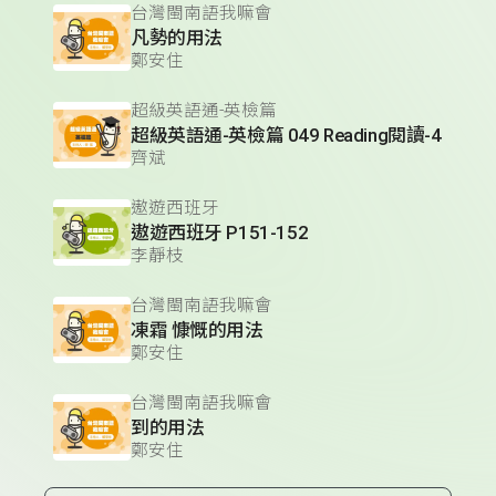
台灣閩南語我嘛會
凡勢的用法
鄭安住
超級英語通-英檢篇
超級英語通-英檢篇 049 Reading閱讀-4
齊斌
遨遊西班牙
遨遊西班牙 P151-152
李靜枝
台灣閩南語我嘛會
凍霜 慷慨的用法
鄭安住
台灣閩南語我嘛會
到的用法
鄭安住