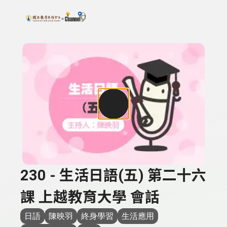
搜尋關鍵字：可輸入節目名稱、主持人或關鍵字
上方功能區塊
230 - 生活日語(五) 第二十六
課 上越教育大學 會話
日語
陳映羽
終身學習
生活應用