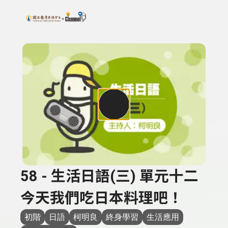
搜尋關鍵字：可輸入節目名稱、主持人或關鍵字
上方功能區塊
58 - 生活日語(三) 單元十二
今天我們吃日本料理吧！
初階
日語
柯明良
終身學習
生活應用