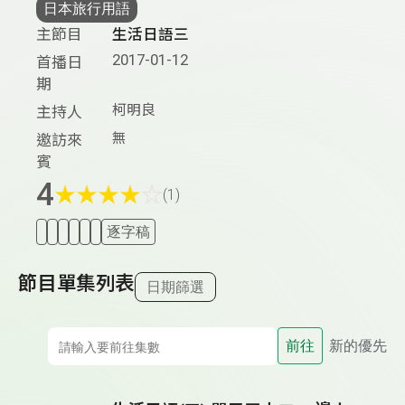
日本旅行用語
主節目
生活日語三
2017-01-12
首播日
期
柯明良
主持人
無
邀訪來
賓
4
★
★
★
★
☆
(1)
逐字稿
節目單集列表
日期篩選
前往
新的優先