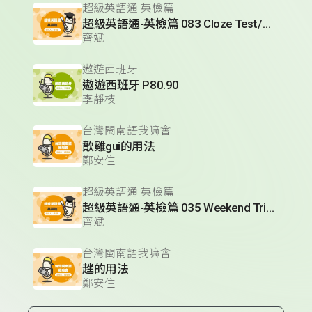
超級英語通-英檢篇
超級英語通-英檢篇 083 Cloze Test/段落填空-13
齊斌
遨遊西班牙
遨遊西班牙 P80.90
李靜枝
台灣閩南語我嘛會
歕雞gui的用法
鄭安住
超級英語通-英檢篇
超級英語通-英檢篇 035 Weekend Trip- 週末旅遊
齊斌
台灣閩南語我嘛會
趖的用法
鄭安住