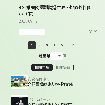
49- 乘著閱讀翅膀遊世界～桃園外社國
小（下）
2025-09-12
28:29
...
1
2
3
4
5
11
跳至第
頁
相關單集
相關節目
顯示相關單集
我愛福爾摩莎
介紹臺灣經典人物~陳文郁
我愛福爾摩莎
介紹臺灣經典人物~陳翠玉