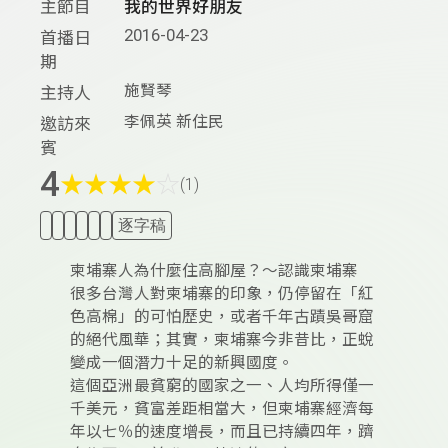
主節目
我的世界好朋友
2016-04-23
首播日
期
施賢琴
主持人
李佩英 新住民
邀訪來
賓
4
★
★
★
★
☆
(1)
逐字稿
柬埔寨人為什麼住高腳屋？～認識柬埔寨
很多台灣人對柬埔寨的印象，仍停留在「紅
色高棉」的可怕歷史，或者千年古蹟吳哥窟
的絕代風華；其實，柬埔寨今非昔比，正蛻
變成一個潛力十足的新興國度。
這個亞洲最貧窮的國家之一、人均所得僅一
千美元，貧富差距相當大，但柬埔寨經濟每
年以七％的速度增長，而且已持續四年，躋