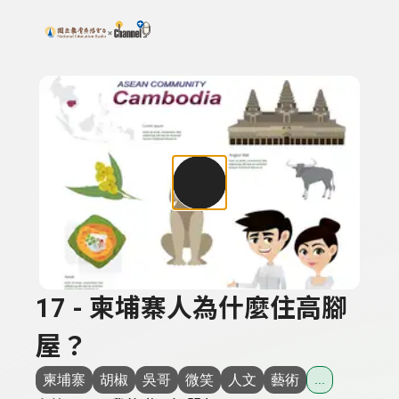
搜尋關鍵字：可輸入節目名稱、主持人或關鍵字
上方功能區塊
17 - 柬埔寨人為什麼住高腳
屋？
柬埔寨
胡椒
吳哥
微笑
人文
藝術
...