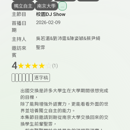
獨立自主
南京大學
...
主節目
校園DJ Show
2026-02-09
首播日
期
吳若湄&劉沛霆&陳姿穎&蔡尹綺
主持人
聖雰
邀訪來
賓
4
★
★
★
★
☆
(1)
逐字稿
出國交換是許多大學生在大學期間很想完成
的目標，
除了能夠增強外語實力，更能看看外面的世
界並培養獨立自主的能力。
本集節目邀請到剛從南京大學交換回來的交
換學生前輩聖雰，